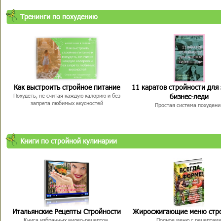
Тренинги по похудению
Как выстроить стройное питание
11 каратов стройности для
бизнес-леди
Похудеть, не считая каждую калорию и без
запрета любимых вкусностей
Простая система похудени
Книги по стройной кулинарии
Итальянские Рецепты Стройности
Жиросжигающие меню стр
Книга избранных видео-рецептов,
Полное меню с рецептам