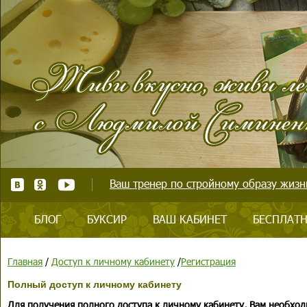
Ваш тренер по стройному образу жизни
БЛОГ
БУКСИР
ВАШ КАБИНЕТ
БЕСПЛАТН
Главная
/
Доступ к личному кабинету
/
Регистрация
Полный доступ к личному кабинету
Для получения полного доступа к личному кабинету, Вам необход