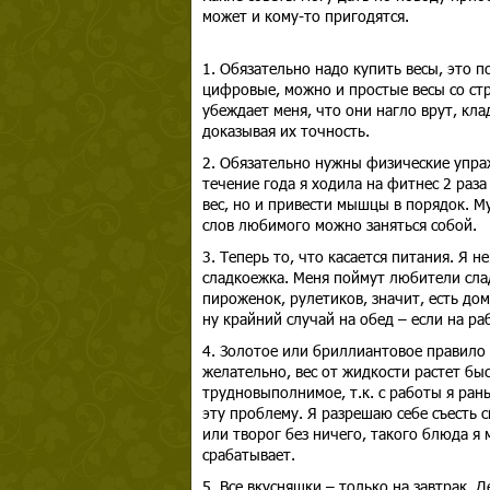
может и кому-то пригодятся.
1. Обязательно надо купить весы, это 
цифровые, можно и простые весы со стре
убеждает меня, что они нагло врут, клад
доказывая их точность.
2. Обязательно нужны физические упраж
течение года я ходила на фитнес 2 раза
вес, но и привести мышцы в порядок. Му
слов любимого можно заняться собой.
3. Теперь то, что касается питания. Я н
сладкоежка. Меня поймут любители сла
пироженок, рулетиков, значит, есть дома
ну крайний случай на обед – если на раб
4. Золотое или бриллиантовое правило д
желательно, вес от жидкости растет быс
трудновыполнимое, т.к. с работы я рань
эту проблему. Я разрешаю себе съесть 
или творог без ничего, такого блюда я 
срабатывает.
5. Все вкусняшки – только на завтрак. 