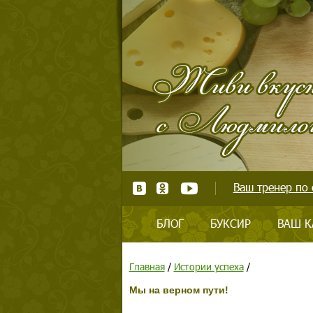
Ваш тренер по 
БЛОГ
БУКСИР
ВАШ К
Главная
/
Истории успеха
/
Мы на верном пути!