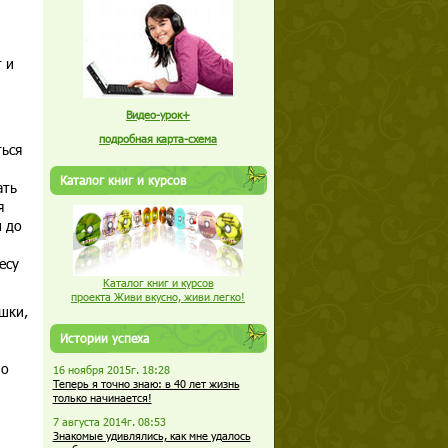
т и
Видео-урок+
подробная карта-схема
ться
Каталог книг и курсов
ать
я
 до
есу
Каталог книг и курсов
проекта Живи вкусно, живи легко!
ушки,
Истории успеха
по
16 ноября 2015г. 18:28
Теперь я точно знаю: в 40 лет жизнь
только начинается!
7 августа 2014г. 08:53
Знакомые удивлялись, как мне удалось