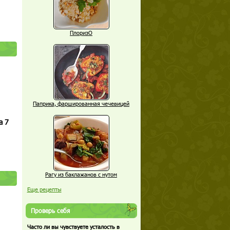
ПлоризО
Паприка, фаршированная чечевицей
а 7
Рагу из баклажанов с нутом
Еще рецепты
Проверь себя
Часто ли вы чувствуете усталость в