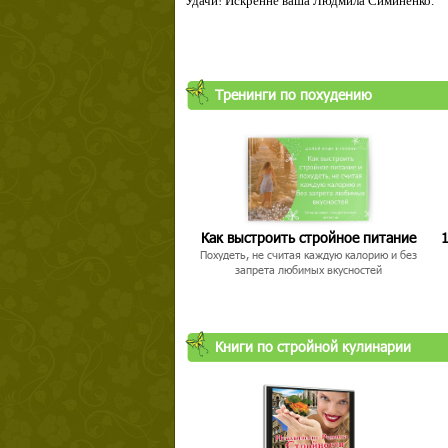
Удачи! Искренне ваша Людмила Симиненко.
Тренинги по похудению
Как выстроить стройное питание
1
Похудеть, не считая каждую калорию и без
запрета любимых вкусностей
Книги по стройной кулинарии