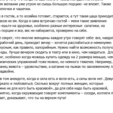
ем желании уже утром не съешь большую порцию- не влезет. Также
релочки и чашечки.
м в гостях, а то хозяйка готовит, старается, а тут такая цаца приходи
часов не ем. Когда я сама встречаю гостей – меня такие заявления
о ешьте на здоровье, особенно разные интересные салатики, на
орции и все, вес не набирается, проверено на себе.
Не секрет, что многие женщины каждое утро говорят себе: все, наеда
 рабочий день, приходит вечер – хочется расслабиться и неминуемо
кусным, как правило, калорийным. Нужно найти возможность получ
 еды. Лучше вечером сходить в театр или в кино, чем наедаться. Дл
г, особенно когда можешь купить одежду на 2 размера меньше, чем
физических упражнений тоже можно, но немного тяжелее. Например,
танец живота – удовольствие, а катание на лыжах по заснеженному л
 вдвойне.
в том анекдоте, когда и сила есть и воля есть, а силы воли нет. Дев
зеркало и любоваться. Сколько вокруг полных женщин, которые
не не для кого быть красивой», да для себя надо быть красивой,
приятно, когда окружающие говорят комплименты – соседи, коллеги 
ает, доказывает, что ты на верном пути!