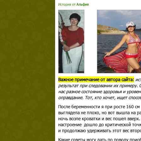
История от
Альфия
Важное примечание от автора сайта:
ис
результат при следовании их примеру. С
нас разное состояние здоровья и уровен
оправдание. Тот, кто хочет, ищет спосо
После беременности я при росте 160 см 
выглядела не плохо, но вот вышла на р
ночь возле кроватки и вес пошел вверх.
настроение дошло до критической точки,
и продолжаю удерживать этот вес втор
Какие советы могу дать по поводу прио