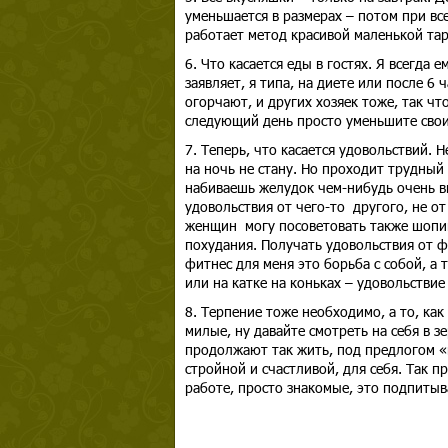
уменьшается в размерах – потом при вс
работает метод красивой маленькой та
6. Что касается еды в гостях. Я всегда е
заявляет, я типа, на диете или после 6 
огорчают, и других хозяек тоже, так чт
следующий день просто уменьшите свои п
7. Теперь, что касается удовольствий. 
на ночь не стану. Но проходит трудный
набиваешь желудок чем-нибудь очень в
удовольствия от чего-то другого, не от
женщин могу посоветовать также шопин
похудания. Получать удовольствия от 
фитнес для меня это борьба с собой, а 
или на катке на коньках – удовольствие
8. Терпение тоже необходимо, а то, как 
милые, ну давайте смотреть на себя в 
продолжают так жить, под предлогом «м
стройной и счастливой, для себя. Так 
работе, просто знакомые, это подпитыв