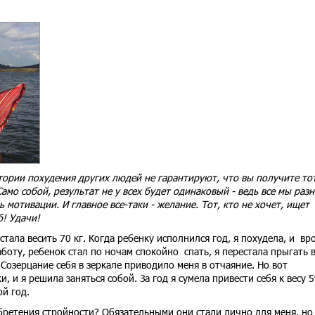
тории похудения других людей не гарантируют, что вы получите то
амо собой, результат не у всех будет одинаковый - ведь все мы разн
ь мотивации. И главное все-таки - желание. Тот, кто не хочет, ищет
б! Удачи!
стала весить 70 кг. Когда ребенку исполнился год, я похудела, и вр
аботу, ребенок стал по ночам спокойно спать, я перестала прыгать 
 Созерцание себя в зеркале приводило меня в отчаяние. Но вот
 и я решила заняться собой. За год я сумела привести себя к весу 5
ой год.
бретения стройности? Обязательными они стали лично для меня, но