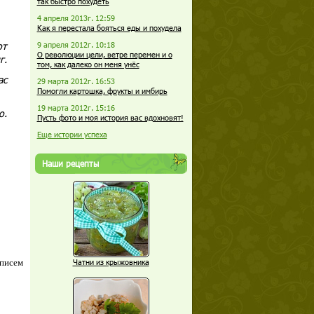
так быстро похудеть
4 апреля 2013г. 12:59
Как я перестала бояться еды и похудела
от
9 апреля 2012г. 10:18
О революции цели, ветре перемен и о
г.
том, как далеко он меня унёс
ас
29 марта 2012г. 16:53
Помогли картошка, фрукты и имбирь
19 марта 2012г. 15:16
о.
Пусть фото и моя история вас вдохновят!
Еще истории успеха
Наши рецепты
 писем
Чатни из крыжовника