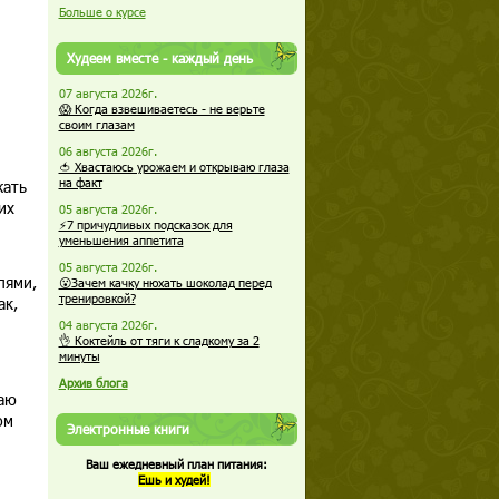
Больше о курсе
Худеем вместе - каждый день
07 августа 2026г.
😱 Когда взвешиваетесь - не верьте
своим глазам
06 августа 2026г.
🍅 Хвастаюсь урожаем и открываю глаза
на факт
жать
их
05 августа 2026г.
⚡7 причудливых подсказок для
уменьшения аппетита
05 августа 2026г.
лями,
😮Зачем качку нюхать шоколад перед
тренировкой?
ак,
04 августа 2026г.
👌 Коктейль от тяги к сладкому за 2
минуты
Архив блога
шаю
ком
Электронные книги
Ваш ежедневный план питания:
Ешь и худей!