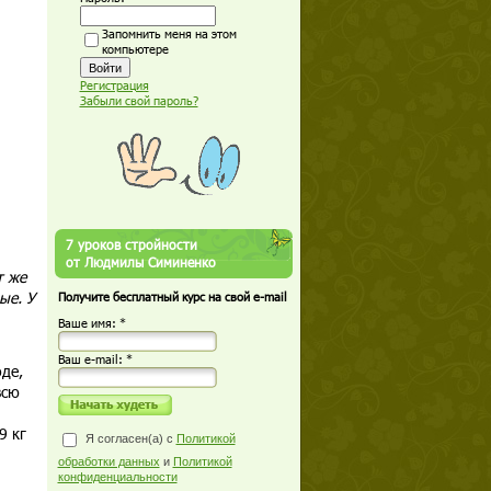
Запомнить меня на этом
компьютере
Регистрация
Забыли свой пароль?
7 уроков стройности
от Людмилы Симиненко
т же
ые. У
Получите бесплатный курс на свой e-mail
Ваше имя: *
Ваш е-mail: *
оде,
всю
9 кг
Я согласен(а) с
Политикой
обработки данных
и
Политикой
конфиденциальности