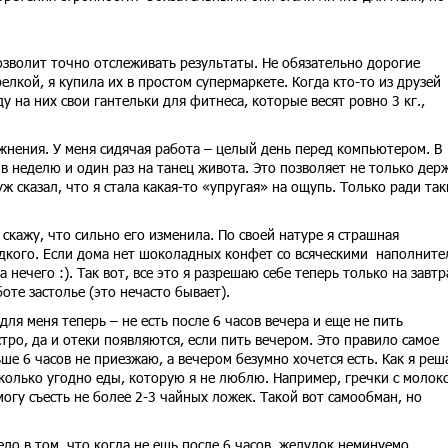
позволит точно отслеживать результаты. Не обязательно дорогие
лкой, я купила их в простом супермаркете. Когда кто-то из друзей
у на них свои гантельки для фитнеса, которые весят ровно 3 кг.,
нения. У меня сидячая работа – целый день перед компьютером. В
 в неделю и один раз на танец живота. Это позволяет не только дер
ж сказал, что я стала какая-то «упругая» на ощупь. Только ради так
е скажу, что сильно его изменила. По своей натуре я страшная
дкого. Если дома нет шоколадных конфет со всяческими наполните
 нечего :). Так вот, все это я разрешаю себе теперь только на завтр
оте застолье (это нечасто бывает).
ля меня теперь – не есть после 6 часов вечера и еще не пить
тро, да и отеки появляются, если пить вечером. Это правило самое
ше 6 часов не приезжаю, а вечером безумно хочется есть. Как я ре
сколько угодно еды, которую я не люблю. Например, гречки с моло
могу съесть не более 2-3 чайных ложек. Такой вот самообман, но
Дело в том, что когда не ешь после 6 часов, желудок неминуемо