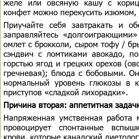
желе или овсяную кашу с кориц
конфет можно перекусить изюмом,
Приучайте себя завтракать и об
заправляйтесь «долгоиграющими»
омлет с брокколи, сыром тофу / б
сэндвич с ломтиками авокадо, п
горстью ягод и грецких орехов (ов
гречневая); блюда с бобовыми. О
нормальный уровень глюкозы в 
приступов «сладкой лихорадки».
Причина вторая: аппетитная задач
Напряженная умственная работа 
провоцирует спонтанные вспыш
крови, которые канадский диетоло