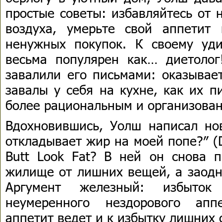
простые советы: избавляйтесь от
воздуха, умерьте свой аппетит
ненужных покупок. К своему уд
весьма популярен как… диетолог
завалили его письмами: оказывает
завалы у себя на кухне, как их п
более рациональным и организова
Вдохновившись, Уолш написал но
откладывает жир на моей попе?″ (D
Butt Look Fat? В ней он снова п
жилище от лишних вещей, а заодн
Аргумент железный: избыто
неумеренного нездорового апп
аппетит ведет и к избытку лишних 