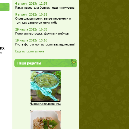
4 апреля 2013г. 12:59
Как я перестала бояться еды и похудела
9 апреля 2012г. 10:18
О революции цели, ветре перемен и о
том, как далеко он меня унёс
29 марта 2012г. 16:53
Помогли картошка, фрукты и имбирь
19 марта 2012г. 15:16
Пусть фото и моя история вас вдохновят!
щих
Еще истории успеха
о!
Наши рецепты
Чатни из крыжовника