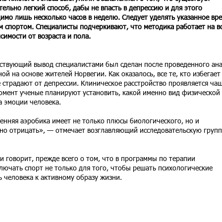
тельно легкий способ, дабы не впасть в депрессию и для этого
имо лишь несколько часов в неделю. Следует уделять указанное вр
м спортом. Специалисты подчеркивают, что методика работает на вс
исимости от возраста и пола.
ствующий вывод специалистами был сделан после проведенного ан
й на основе жителей Норвегии. Как оказалось, все те, кто избегает
 страдают от депрессии. Клиническое расстройство проявляется ча
момент ученые планируют установить, какой именно вид физической
а эмоции человека.
енняя аэробика имеет не только плюсы биологического, но и
но отрицать», — отмечает возглавляющий исследовательскую групп
и говорит, прежде всего о том, что в программы по терапии
лючать спорт не только для того, чтобы решать психологические
 человека к активному образу жизни.