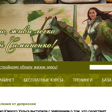
стройному образу жизни здесь!
АБИНЕТ
БЕСПЛАТНЫЕ КУРСЫ
ТРЕНИНГИ
БАЗА
ления от депрессии
из Южного Уэльса выступили с заявлением о том, что существует