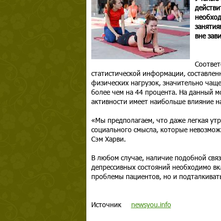
действи
необход
занятия
вне зав
Соответ
статистической информации, составленно
физических нагрузок, значительно чаще
более чем на 44 процента. На данный 
активности имеет наибольше влияние н
«Мы предполагаем, что даже легкая утр
социального смысла, которые невозмож
Сэм Харви.
В любом случае, наличие подобной связ
депрессивных состояний необходимо вк
проблемы пациентов, но и подталкивать
Источник
newsyou.info