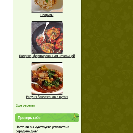
ПлоризО
Паприка, фаршированная чечевицей
Рагу из баклажанов с нутом
Еще рецепты
Проверь себя
Часто ли вы чувствуете усталость в
середине дня?