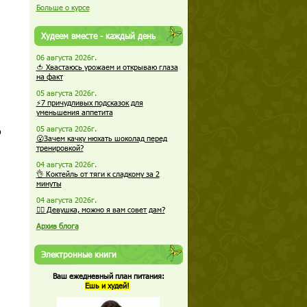
Больше о курсе
Худеем вместе - каждый день
06 августа 2026г.
🍅 Хвастаюсь урожаем и открываю глаза
на факт
05 августа 2026г.
⚡7 причудливых подсказок для
уменьшения аппетита
05 августа 2026г.
о
😮Зачем качку нюхать шоколад перед
тренировкой?
04 августа 2026г.
👌 Коктейль от тяги к сладкому за 2
минуты
04 августа 2026г.
🏋️‍♀️ Девушка, можно я вам совет дам?
Архив блога
Электронные книги
Ваш ежедневный план питания:
Ешь и худей!