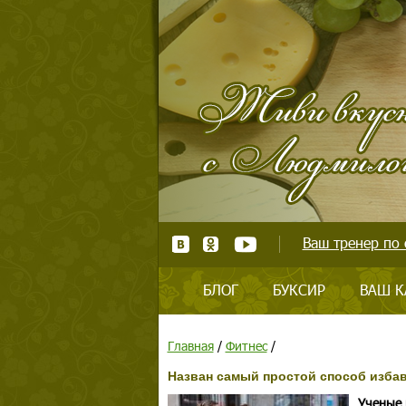
Ваш тренер по 
БЛОГ
БУКСИР
ВАШ К
Главная
/
Фитнес
/
Назван самый простой способ избав
Ученые 