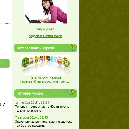
 писем
Видео-урок+
подробная карта-схема
Каталог книг и курсов
Каталог книг и курсов
проекта Живи вкусно, живи легко!
Истории успеха
16 ноября 2015г. 18:28
а 7
Теперь я точно знаю: в 40 лет жизнь
только начинается!
7 августа 2014г. 08:53
Знакомые удивлялись, как мне удалось
так быстро похудеть