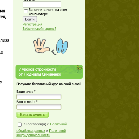
Запомнить меня на этом
емя
компьютере
ех,
Регистрация
Забыли свой пароль?
ализа
ще
7 уроков стройности
от Людмилы Симиненко
у
Получите бесплатный курс на свой e-mail
Ваше имя: *
Ваш е-mail: *
Я согласен(а) с
Политикой
обработки данных
и
Политикой
конфиденциальности