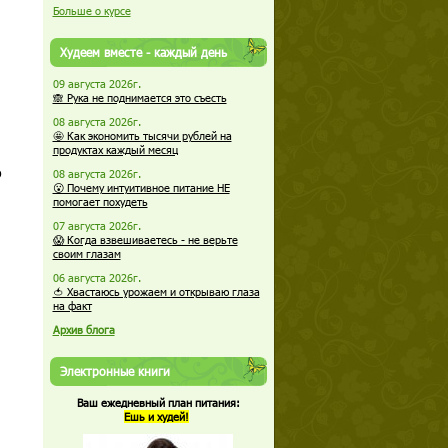
Больше о курсе
Худеем вместе - каждый день
09 августа 2026г.
🙈 Рука не поднимается это съесть
08 августа 2026г.
🤩 Как экономить тысячи рублей на
продуктах каждый месяц
о
08 августа 2026г.
😮 Почему интуитивное питание НЕ
помогает похудеть
07 августа 2026г.
😱 Когда взвешиваетесь - не верьте
своим глазам
06 августа 2026г.
🍅 Хвастаюсь урожаем и открываю глаза
на факт
Архив блога
Электронные книги
Ваш ежедневный план питания:
Ешь и худей!