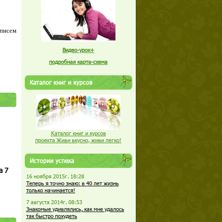
 писем
Видео-урок+
подробная карта-схема
Каталог книг и курсов
Каталог книг и курсов
проекта Живи вкусно, живи легко!
Истории успеха
а 7
16 ноября 2015г. 18:28
Теперь я точно знаю: в 40 лет жизнь
только начинается!
7 августа 2014г. 08:53
Знакомые удивлялись, как мне удалось
так быстро похудеть