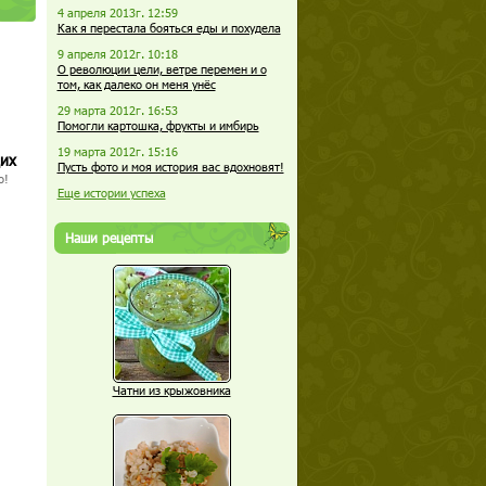
4 апреля 2013г. 12:59
Как я перестала бояться еды и похудела
9 апреля 2012г. 10:18
О революции цели, ветре перемен и о
том, как далеко он меня унёс
29 марта 2012г. 16:53
Помогли картошка, фрукты и имбирь
19 марта 2012г. 15:16
щих
Пусть фото и моя история вас вдохновят!
о!
Еще истории успеха
Наши рецепты
Чатни из крыжовника