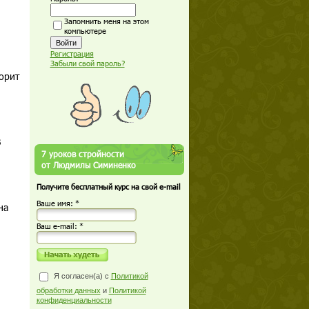
Запомнить меня на этом
компьютере
Регистрация
Забыли свой пароль?
ворит
В
7 уроков стройности
от Людмилы Симиненко
Получите бесплатный курс на свой e-mail
Ваше имя: *
на
Ваш е-mail: *
Я согласен(а) с
Политикой
обработки данных
и
Политикой
конфиденциальности