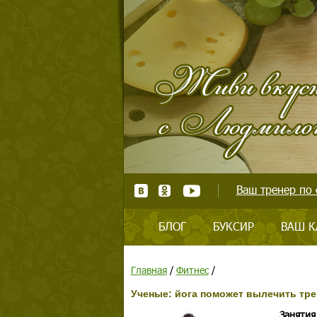
Ваш тренер по 
БЛОГ
БУКСИР
ВАШ К
Главная
/
Фитнес
/
Ученые: йога поможет вылечить тр
Занятия