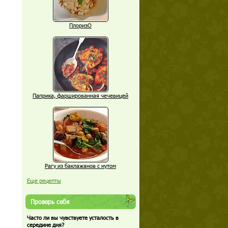
ПлоризО
Паприка, фаршированная чечевицей
Рагу из баклажанов с нутом
Еще рецепты
Проверь себя
Часто ли вы чувствуете усталость в
середине дня?