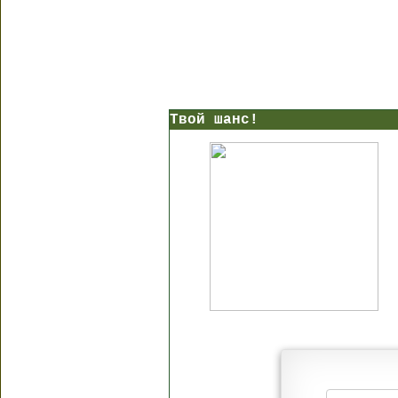
Твой шанс!