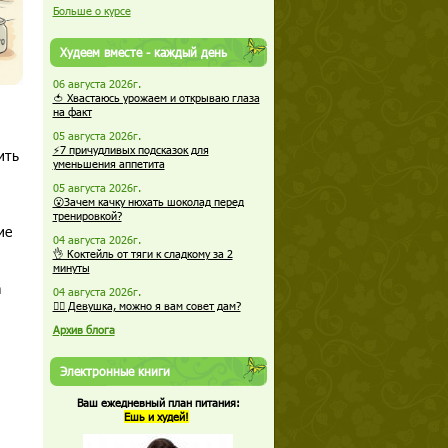
Больше о курсе
Худеем вместе - каждый день
06 августа 2026г.
🍅 Хвастаюсь урожаем и открываю глаза
на факт
05 августа 2026г.
⚡7 причудливых подсказок для
ить
уменьшения аппетита
05 августа 2026г.
😮Зачем качку нюхать шоколад перед
тренировкой?
ие
04 августа 2026г.
👌 Коктейль от тяги к сладкому за 2
минуты
а
04 августа 2026г.
🏋️‍♀️ Девушка, можно я вам совет дам?
Архив блога
Электронные книги
Ваш ежедневный план питания:
Ешь и худей!