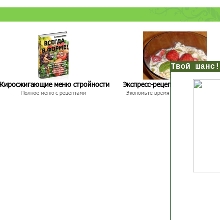
нс!
Жиросжигающие меню стройности
Экспресс-рецепты для худею
Полное меню с рецептами
Экономьте время и Стройнейте Вкусн
Прямо сейчас получи мои
7 уроков стройности
И
без голодных дие
начни немедленно худеть
таблеток
Первый урок - через 5 минут в твоем почтовом ящ