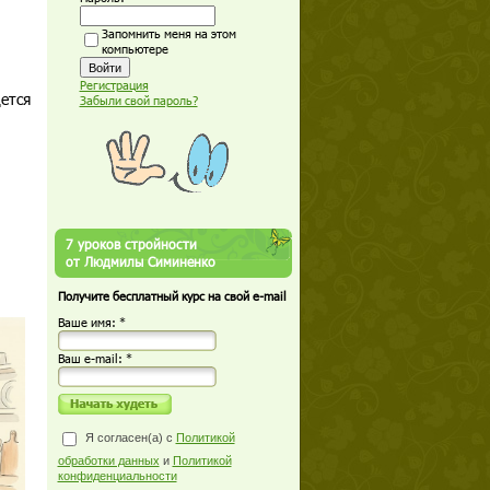
Запомнить меня на этом
компьютере
Регистрация
ется
Забыли свой пароль?
7 уроков стройности
от Людмилы Симиненко
Получите бесплатный курс на свой e-mail
Ваше имя: *
Ваш е-mail: *
Я согласен(а) с
Политикой
обработки данных
и
Политикой
конфиденциальности