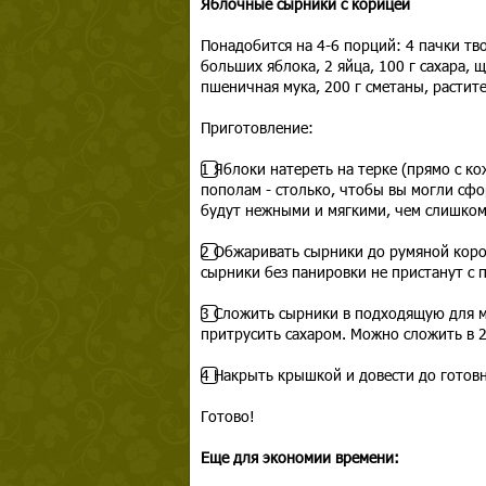
Яблочные сырники с корицей
Понадобится на 4-6 порций: 4 пачки тво
больших яблока, 2 яйца, 100 г сахара, 
пшеничная мука, 200 г сметаны, растит
Приготовление:
1️⃣ Яблоки натереть на терке (прямо с 
пополам - столько, чтобы вы могли сфо
будут нежными и мягкими, чем слишком
2️⃣ Обжаривать сырники до румяной кор
сырники без панировки не пристанут с 
3️⃣ Сложить сырники в подходящую для 
притрусить сахаром. Можно сложить в 2
4️⃣ Накрыть крышкой и довести до гото
Готово!
Еще для экономии времени: