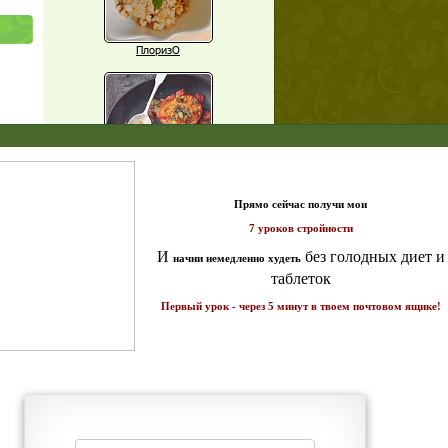
ПлоризО
X
щих
Паприка, фаршированная чечевицей
о!
т и
ике!
Рагу из баклажанов с нутом
Еще рецепты
Проверь себя
Часто ли вы чувствуете усталость в
середине дня?