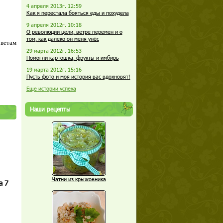
4 апреля 2013г. 12:59
Как я перестала бояться еды и похудела
9 апреля 2012г. 10:18
О революции цели, ветре перемен и о
том, как далеко он меня унёс
оветам
29 марта 2012г. 16:53
Помогли картошка, фрукты и имбирь
19 марта 2012г. 15:16
Пусть фото и моя история вас вдохновят!
Еще истории успеха
Наши рецепты
Чатни из крыжовника
а 7