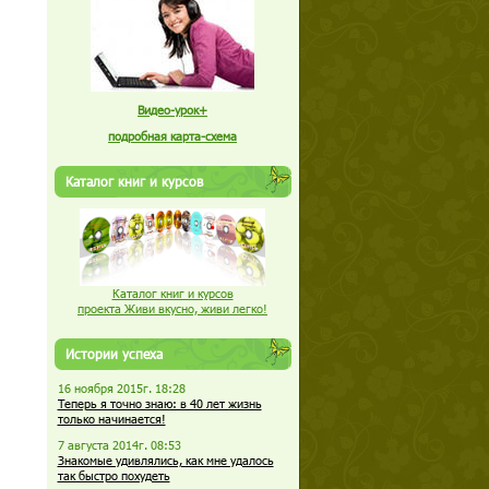
Видео-урок+
подробная карта-схема
Каталог книг и курсов
Каталог книг и курсов
проекта Живи вкусно, живи легко!
Истории успеха
16 ноября 2015г. 18:28
Теперь я точно знаю: в 40 лет жизнь
только начинается!
7 августа 2014г. 08:53
Знакомые удивлялись, как мне удалось
так быстро похудеть