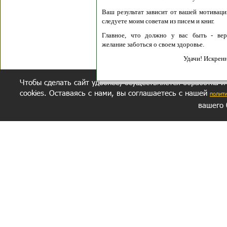
Ваш результат зависит от вашей мотивации
следуете моим советам из писем и книг.
Главное, что должно у вас быть - вер
желание заботься о своем здоровье.
Удачи! Искрен
Чтобы сделать сайт удобнее, осуществляется обработка и
cookies. Оставаясь с нами, вы соглашаетесь с нашей
полит
вашего 
СЕКРЕТНЫЙ РАЗДЕЛ
ВОПРОС-ОТВЕТ
ОБ АВТОРЕ
Политика обработки данных
Политика конфиденциальности