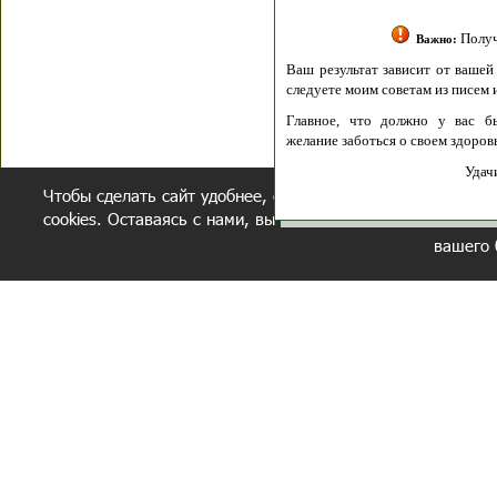
Полити
Получение моих 
Важно:
Ваш результат зависит от вашей мотивации
следуете моим советам из писем и книг.
Главное, что должно у вас быть - вер
желание заботься о своем здоровье.
Удачи! Искрен
Чтобы сделать сайт удобнее, осуществляется обработка и
cookies. Оставаясь с нами, вы соглашаетесь с нашей
полит
вашего 
СЕКРЕТНЫЙ РАЗДЕЛ
ВОПРОС-ОТВЕТ
ОБ АВТОРЕ