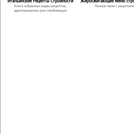
Итальянские Рецепты Стройности
Жиросжигающие меню стр
Книга избранных видео-рецептов,
Полное меню с рецептам
адаптированных для стройнеющих