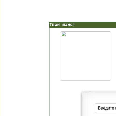
Твой шанс!