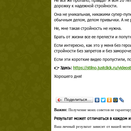
Не все же пропало, правда? Я вон 20 л
дорожку к надежной стройности.
Она не уникальная, никакими супер-пупе
обычным делом, делом привычки. А не р
Не, мне такая стройность не нужна.
Брать от жизни все ее прелести и попут
Если интересно, как это у меня без гер
стройности без запретов и без замороче
Если эти короткие видео пропустили, п
👉 Здесь:
https://stilno.justclick.ru/videos
Хорошего дня!
Поделиться…
Важно:
Получение моих советов не гарантиру
Результат может отличаться в каждом 
Ваш личный результат зависит от вашей мотив