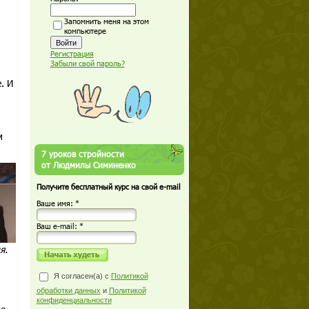
Запомнить меня на этом
компьютере
Регистрация
Забыли свой пароль?
. И
м
7 уроков стройности
от Людмилы Симиненко
Получите бесплатный курс на свой e-mail
Ваше имя: *
Ваш е-mail: *
я.
Я согласен(а) с
Политикой
обработки данных
и
Политикой
конфиденциальности