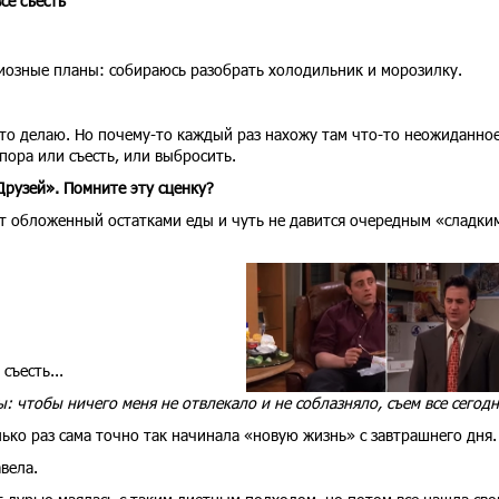
се съесть
диозные планы: собираюсь разобрать холодильник и морозилку.
это делаю. Но почему-то каждый раз нахожу там что-то неожиданное
пора или съесть, или выбросить.
Друзей». Помните эту сценку?
т обложенный остатками еды и чуть не давится очередным «сладки
съесть...
: чтобы ничего меня не отвлекало и не соблазняло, съем все сегодн
лько раз сама точно так начинала «новую жизнь» с завтрашнего дня.
авела.