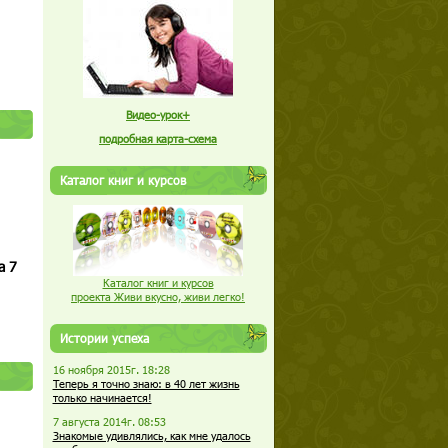
Видео-урок+
подробная карта-схема
Каталог книг и курсов
а 7
Каталог книг и курсов
проекта Живи вкусно, живи легко!
Истории успеха
16 ноября 2015г. 18:28
Теперь я точно знаю: в 40 лет жизнь
только начинается!
7 августа 2014г. 08:53
Знакомые удивлялись, как мне удалось