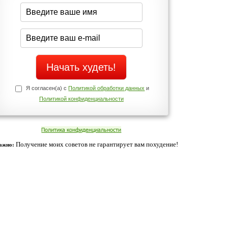
середине дня?
Да
Нет
Телефоны службы поддержки
+7 (909) 421-77-27
ованием cookies. Оставаясь с нами, вы соглашаетесь с нашей
 браузера.
Согласен
ательно вы
 фигуру и