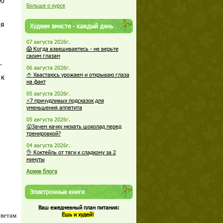
ою
Больше о курсе
бя
Худеем вместе - каждый день
07 августа 2026г.
😱 Когда взвешиваетесь - не верьте
своим глазам
я.
06 августа 2026г.
🍅 Хвастаюсь урожаем и открываю глаза
 к
на факт
05 августа 2026г.
⚡7 причудливых подсказок для
уменьшения аппетита
05 августа 2026г.
😮Зачем качку нюхать шоколад перед
тренировкой?
04 августа 2026г.
👌 Коктейль от тяги к сладкому за 2
минуты
Архив блога
Электронные книги
Ваш ежедневный план питания:
Ешь и худей!
оветам