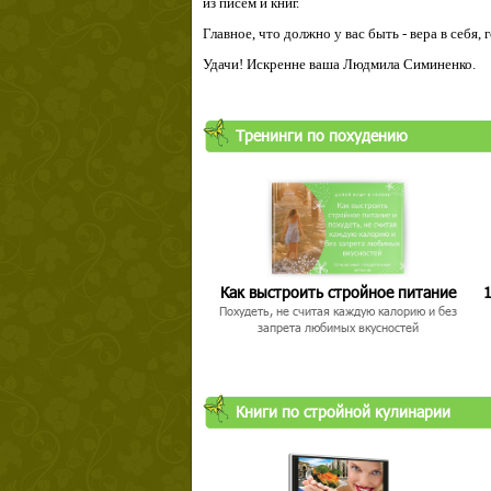
из писем и книг.
Главное, что должно у вас быть - вера в себя,
Удачи! Искренне ваша Людмила Симиненко.
Тренинги по похудению
Как выстроить стройное питание
1
Похудеть, не считая каждую калорию и без
запрета любимых вкусностей
Книги по стройной кулинарии