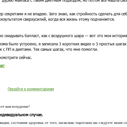
ет дурью маялась с таким диетным подходом, но потом все нашла св
р секретами я не владею. Зато знаю, как стройность сделать для се
езультатом сверхусилий, когда вся жизнь этому подчиняется.
но скидывать балласт, как с воздушного шара — вот это моя истори
оизма было устроено, я записала 3 коротких видео о 3 простых шагах
к с ПП и диетами. Тех самых шагах, что мне помогли.
осмотрите сейчас.
tar
t
Перейти к комментариям
ет вам похудение!
индивидуальном случае.
ации, состояния здоровья, от того, насколько тщательно вы следуете моим с