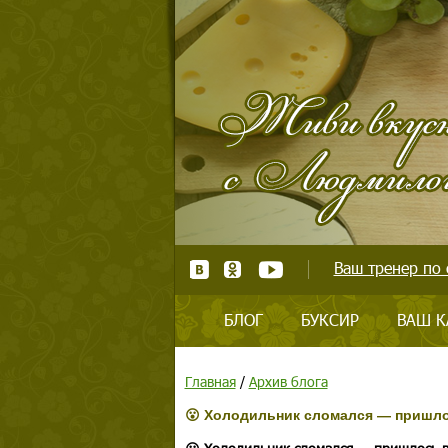
Ваш тренер по 
БЛОГ
БУКСИР
ВАШ К
Главная
/
Архив блога
😮 Холодильник сломался — пришло