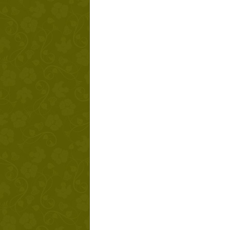
Твой ша