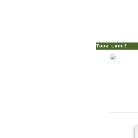
нс!
Прямо сейчас получи мои
7 уроков стройности
И
без голодных дие
начни немедленно худеть
таблеток
Первый урок - через 5 минут в твоем почтовом ящ