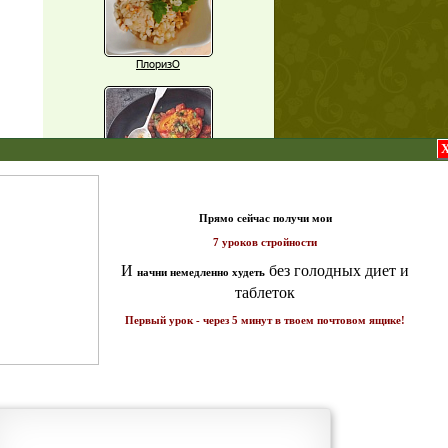
ПлоризО
X
Паприка, фаршированная чечевицей
т и
ике!
Рагу из баклажанов с нутом
Еще рецепты
Проверь себя
Часто ли вы чувствуете усталость в