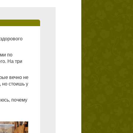
«здорового
ами по
го. На три
рые вечно не
, но стоишь у
яюсь, почему