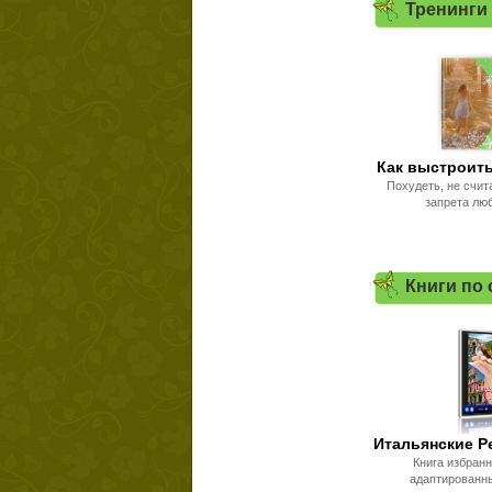
Тренинги
Как выстроить
Похудеть, не счит
запрета лю
Книги по
Итальянские Р
Книга избран
адаптированн