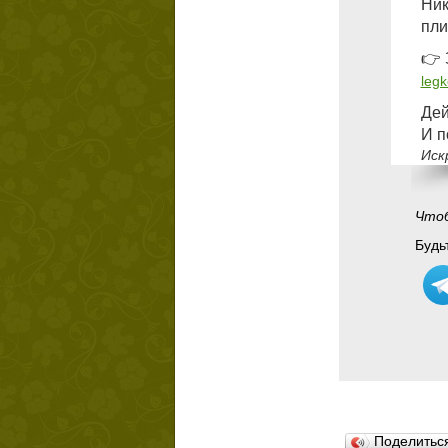
Ник
пли
👉 
legk
Дей
И п
Иск
Чтоб
Будьт
Поделить