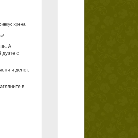
ривкус хрена
и!
шь. А
 дуэте с
ени и денег.
загляните в