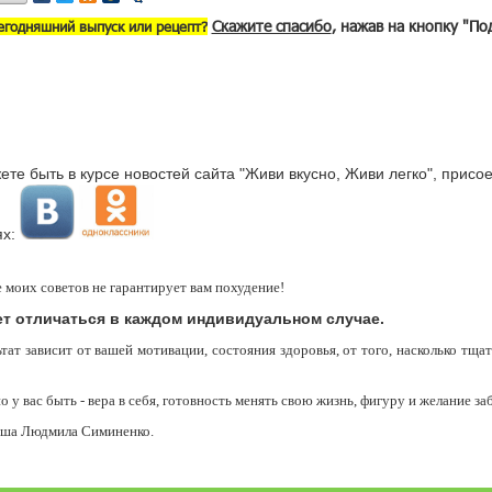
Скажите спасибо
, нажав на кнопку "По
егодняшний выпуск или рецепт?
те быть в курсе новостей сайта "Живи вкусно, Живи легко", присо
ях:
моих советов не гарантирует вам похудение!
ет отличаться в каждом индивидуальном случае.
тат зависит от вашей мотивации, состояния здоровья, от того, насколько тща
о у вас быть - вера в себя, готовность менять свою жизнь, фигуру и желание за
аша Людмила Симиненко.