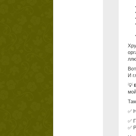
Хру
орг
ллю
Вот
И г
💡
мой
Там
✅ Н
✅ Г
✅ Р