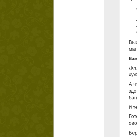
Вых
маг
Важ
Дер
хуж
А ч
здо
бан
И т
Гот
ово
Бер