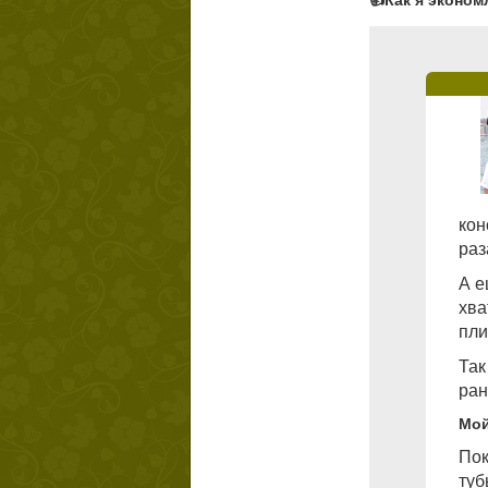
👍Как я эконом
кон
раз
А е
хва
пли
Так
ран
Мой
Пок
туб