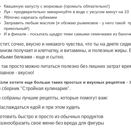
Квашеную капусту с морковью (промыть обязательно!)
Лук - предварительно замаринуйте в воде с уксусом минут на 10
Яблочко нарезать кубиками
Заправить любым маслом (я обожаю рыжиковое - у него такой п
прикольный!)
И в финале - посыпать щедро теми самыми семечками из баночк
стит, сочно, вкусно и никакого чувства, что ты на диете сиди
анизм получает и клетчатку, и витамины, и полезные жиры. В
быми белками - еще и сытно.
 так просто можно питаться полезно без лишних затрат врем
лавное - вкусно!
- 
Если хотите еще больше таких простых и вкусных рецептов
 сборник "Стройная кулинария".
 собраны лучшие рецепты, которые помогут вам:
аслаждаться едой и при этом худеть
отовить быстро и просто из обычных продуктов
азнообразить свое меню без вреда для фигуры