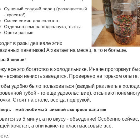
Сушеный сладкий перец (разноцветный
- красота!)
Смеси семян для салатов
Отдельно семена подсолнуха, тыквы
Орехи разные
одит в разы дешевле этих
азинных пакетиков! А хватает на месяц, а то и больше.
ный нюанс!
жу все это богатство в холодильнике. Иначе прогоркнут быст
е - всякая нечисть заведется. Проверено на горьком опыте.
тобы удобно было пользоваться (каждый раз лезть в холоди
ровенной тубой - то еще удовольствие), отсыпаю понемногу
очки. Стоят на столе, всегда под рукой.
еперь - мой любимый зимний экспресс-салатик
овится за 5 минут, а по вкусу - объедение! Особенно сейчас,
щей хочется, а они какие-то пластмассовые все.
ете: