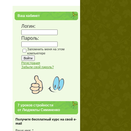
Ваш кабинет
Логин:
Пароль:
Запомнить меня на этом
компьютере
Регистрация
Забыли свой пароль?
7 уроков стройности
от Людмилы Симиненко
Получите бесплатный курс на свой e-
mail
Ваше имя: *