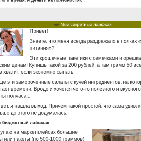
лю и время, и деньги на полезностях
🥗
Мой секретный лайфхак
Привет!
Знаете, что меня всегда раздражало в полках 
питания»?
Эти крошечные пакетики с семечками и орешк
ским ценам! Купишь такой за 200 рублей, а там грамм 50 все
а хватит, если экономно сыпать.
ще эти замороченные салаты с кучей ингредиентов, на кото
тает времени. Вроде и хочется чего-то полезного и вкусного
ты полчаса...
 вот, я нашла выход. Причем такой простой, что сама удивл
ьше до этого не додумалась.
 бюджетный лайфхак
упаю на маркетплейсах большие
ы или пакеты (по 500-1000 граммов):