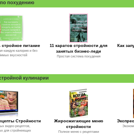
 по похудению
 стройное питание
11 каратов стройности для
Как зап
ая каждую калорию и без
занятых бизнес-леди
бимых вкусностей
Простая система похудения
 стройной кулинарии
ецепты Стройности
Жиросжигающие меню
Экспре
ных видео-рецептов,
стройности
Эконом
ых для стройнеющих
Полное меню с рецептами