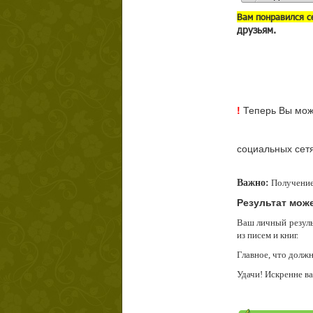
В
ам понравился с
друзьям.
!
Теперь Вы може
социальных сет
Важно:
Получение 
Результат мож
Ваш личный резуль
из писем и книг.
Главное, что должн
Удачи! Искренне в