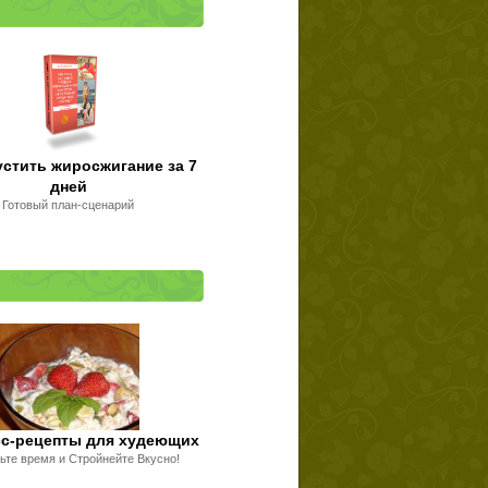
устить жиросжигание за 7
дней
Готовый план-сценарий
сс-рецепты для худеющих
ьте время и Стройнейте Вкусно!