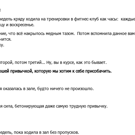
!
недель кряду ходила на тренировки в фитнес-клуб как часы: кажды
цу и воскресенье.
ие, что всё накрылось медным тазом. Потом вспомнила данное вам
чится.
у.
орой, потом третий... Ну, вы в курсе, как это бывает.
ошей привычкой, которую мы хотим к себе присобачить.
я оказалась в зале, будто ничего не произошло.
.
кая сила, бетонирующая даже самую трудную привычку.
недель, пока ходила в зал без пропусков.