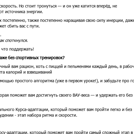
скорость. Но стоит тронуться — и он уже катится вперёд, не
 от источника энергии.
их постепенно, также постепенно наращивая свою силу инерции, даж
ет сбить вас с пути.
.
ак споткнулся.
ь что поддержать!
даже без спортивных тренировок?
чный вам рацион, хоть с пиццей и пельменями каждый день, в рабо
ета калорий и взвешиваний
мощью простого алгоритма (уже в первом уроке!), и забудьте про г
орая поможет вам достигнуть своего ВАУ-веса — и удержать его без
ального Курса-адаптации, который поможет вам пройти легко и без
удении - этап набора ритма и скорости.
рсу-адаптации, который поможет вам пройти самый сложный этап в