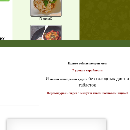
ПлоризО
щих
X
о!
Паприка, фаршированная чечевицей
т и
ике!
Рагу из баклажанов с нутом
Еще рецепты
Проверь себя
Часто ли вы чувствуете усталость в