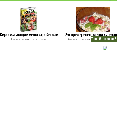
Жиросжигающие меню стройности
Экспресс-рецепты для худею
нс!
Полное меню с рецептами
Экономьте время и Стройнейте Вкусн
Прямо сейчас получи мои
7 уроков стройности
И
без голодных дие
начни немедленно худеть
таблеток
Первый урок - через 5 минут в твоем почтовом ящ