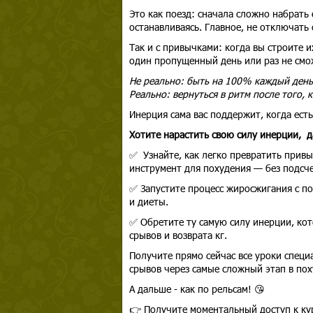
Это как поезд: сначала сложно набрать 
останавливаясь. Главное, не отключать
Так и с привычками: когда вы строите 
один пропущенный день или раз не смож
Не реально: быть на 100% каждый день
Реально: вернуться в ритм после того, к
Инерция сама вас поддержит, когда ест
Хотите нарастить свою силу инерции, 
✅ Узнайте, как легко превратить привы
инструмент для похудения — без подсч
✅ Запустите процесс жиросжигания с по
и диеты.
✅ Обретите ту самую силу инерции, кот
срывов и возврата кг.
Получите прямо сейчас все уроки специ
срывов через самые сложный этап в пох
А дальше - как по рельсам! 😘
👉 Получите моментальный доступ к ку