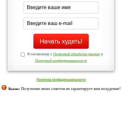
середине дня?
Да
Нет
Телефоны службы поддержки
+7 (909) 421-77-27
ованием cookies. Оставаясь с нами, вы соглашаетесь с нашей
 браузера.
Согласен
ательно вы
 фигуру и