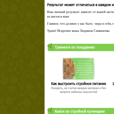
Результат может отличаться в каждом 
Ваш личный результат зависит от вашей мотив
из писем и книг.
Главное, что должно у вас быть - вера в себя,
Удачи! Искренне ваша Людмила Симиненко.
Тренинги по похудению
Как выстроить стройное питание
1
Похудеть, не считая каждую калорию и без
запрета любимых вкусностей
Книги по стройной кулинарии