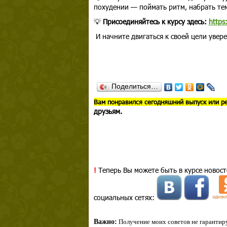
похудении — поймать ритм, набрать тем
💡
Присоединяйтесь к курсу здесь:
https
И начните двигаться к своей цели увере
Поделиться…
В
ам понравился сегодняшний выпуск или р
друзьям.
!
Теперь Вы можете быть в курсе новост
социальных сетях:
Важно:
Получение моих советов не гарантиру