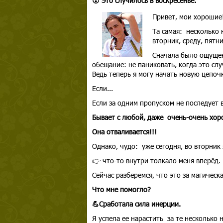
😮 Это случилось в воскресенье:
Привет, мои хорошие
Та самая: несколько 
вторник, среду, пятни
Сначала было ощущен
обещание: не паниковать, когда это слу
Ведь теперь я могу начать новую цепочк
Если...
Если за одним пропуском не последует вт
Бывает с любой, даже очень-очень хор
Она отваливается!!!
Однако, чудо: уже сегодня, во вторник 
👉 что-то внутри толкало меня вперёд
Сейчас разберемся, что это за магичес
Что мне помогло?
💪Сработала сила инерции.
Я успела ее нарастить за те несколько 