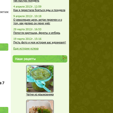
так быстро похудеть
4 апреля 2013г. 12:59
Как я перестала бояться еды и похудела
оветам
9 апреля 2012г. 10:18
О революции цели, ветре перемен и о
том, как далеко он меня унёс
29 марта 2012г. 16:53
Помогли картошка, фрукты и имбирь
19 марта 2012г. 15:16
Пусть фото и моя история вас вдохновят!
Еще истории успеха
Наши рецепты
а 7
Чатни из крыжовника