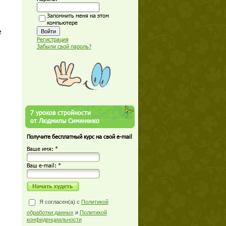
Запомнить меня на этом
компьютере
е
Регистрация
Забыли свой пароль?
7 уроков стройности
от Людмилы Симиненко
Получите бесплатный курс на свой e-mail
Ваше имя: *
Ваш е-mail: *
Я согласен(а) с
Политикой
обработки данных
и
Политикой
конфиденциальности