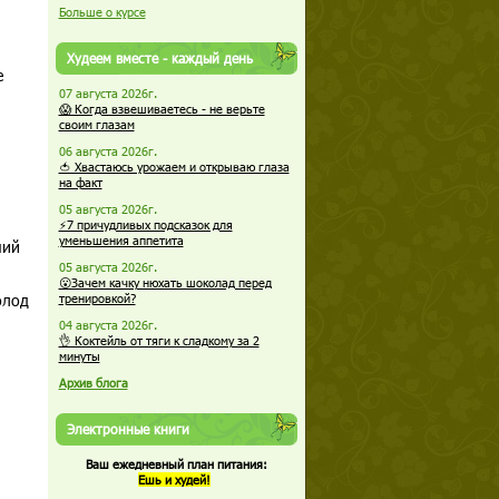
Больше о курсе
Худеем вместе - каждый день
е
07 августа 2026г.
😱 Когда взвешиваетесь - не верьте
своим глазам
06 августа 2026г.
🍅 Хвастаюсь урожаем и открываю глаза
на факт
05 августа 2026г.
⚡7 причудливых подсказок для
уменьшения аппетита
чий
05 августа 2026г.
😮Зачем качку нюхать шоколад перед
олод
тренировкой?
04 августа 2026г.
👌 Коктейль от тяги к сладкому за 2
минуты
Архив блога
Электронные книги
Ваш ежедневный план питания:
Ешь и худей!