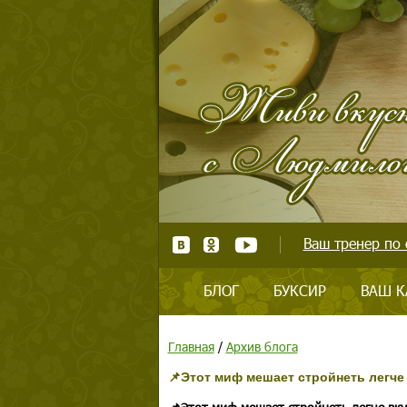
Ваш тренер по 
БЛОГ
БУКСИР
ВАШ К
Главная
/
Архив блога
📌Этот миф мешает стройнеть легче