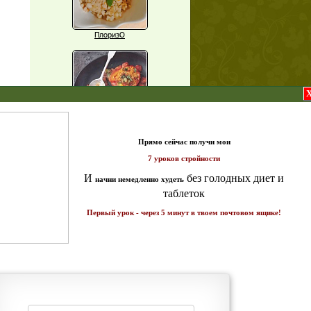
ПлоризО
X
Паприка, фаршированная чечевицей
т и
ике!
Рагу из баклажанов с нутом
Еще рецепты
Проверь себя
Часто ли вы чувствуете усталость в
середине дня?