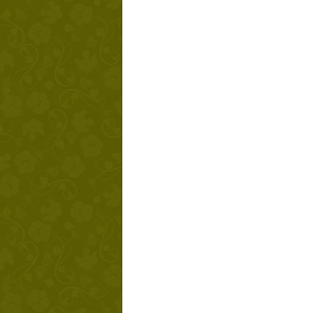
Твой ша