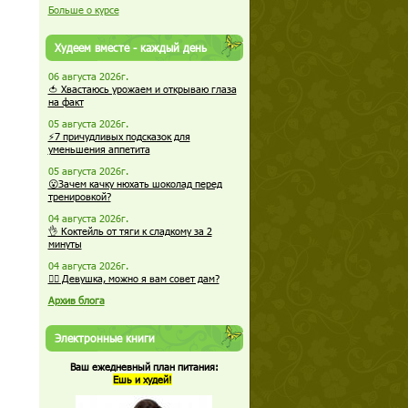
Больше о курсе
Худеем вместе - каждый день
06 августа 2026г.
🍅 Хвастаюсь урожаем и открываю глаза
на факт
05 августа 2026г.
⚡7 причудливых подсказок для
уменьшения аппетита
05 августа 2026г.
😮Зачем качку нюхать шоколад перед
тренировкой?
04 августа 2026г.
👌 Коктейль от тяги к сладкому за 2
минуты
04 августа 2026г.
🏋️‍♀️ Девушка, можно я вам совет дам?
Архив блога
Электронные книги
Ваш ежедневный план питания:
Ешь и худей!