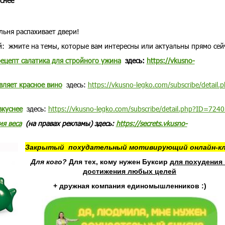
снее
льня распахивает двери!
й: жмите на темы, которые вам интересны или актуальны прямо сей
ецепт салатика для стройного ужина
здесь:
https://vkusno-
вляет красное вино
здесь:
https://vkusno-legko.com/subscribe/detail.
вкуснее
здесь:
https://vkusno-legko.com/subscribe/detail.php?ID=7240
я веса
(на правах рекламы) здесь:
https://secrets.vkusno-
Закрытый похудательный мотивирующий онлайн-к
Для кого?
Для тех, кому нужен Буксир
для похудения 
достижения любых целей
+ дружная компания единомышленников :)