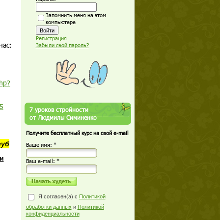
Запомнить меня на этом
компьютере
Регистрация
час:
Забыли свой пароль?
php?
5
7 уроков стройности
от Людмилы Симиненко
Получите бесплатный курс на свой e-mail
луб
Ваше имя: *
и
Ваш е-mail: *
Я согласен(а) с
Политикой
обработки данных
и
Политикой
конфиденциальности