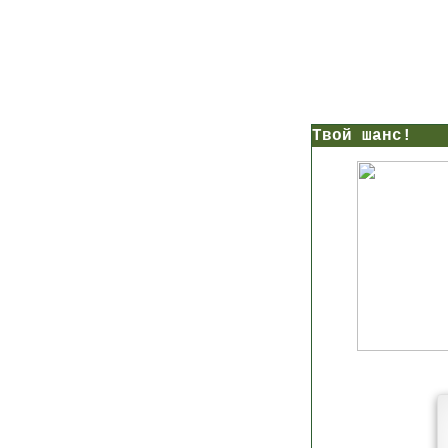
нс!
Прямо сейчас получи мои
7 уроков стройности
И
без голодных дие
начни немедленно худеть
таблеток
Первый урок - через 5 минут в твоем почтовом ящ