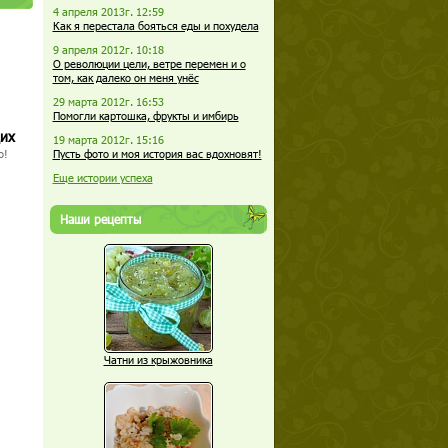
4 апреля 2013г. 12:59
Как я перестала бояться еды и похудела
9 апреля 2012г. 10:18
О революции цели, ветре перемен и о
том, как далеко он меня унёс
29 марта 2012г. 16:53
Помогли картошка, фрукты и имбирь
щих
19 марта 2012г. 15:16
Пусть фото и моя история вас вдохновят!
о!
Еще истории успеха
Наши рецепты
Чатни из крыжовника