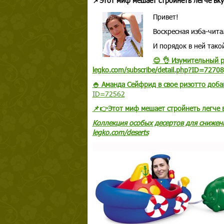
📌Этот миф мешает стройнеть легче вку
Привет!
Воскресная изба-чита
И порядок в ней тако
😊 👌 Изумительный р
legko.com/subscribe/detail.php?ID=72708
🍚 Аманда Сейфрид в свое ризотто доба
ID=72562
📌👉Этот миф мешает стройнеть легче 
Коллекция
особых десертов
для снижени
legko.com/deserts