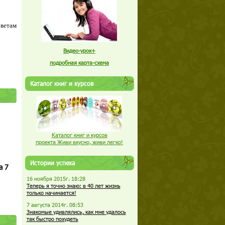
оветам
Видео-урок+
подробная карта-схема
Каталог книг и курсов
Каталог книг и курсов
проекта Живи вкусно, живи легко!
Истории успеха
а 7
16 ноября 2015г. 18:28
Теперь я точно знаю: в 40 лет жизнь
только начинается!
7 августа 2014г. 08:53
Знакомые удивлялись, как мне удалось
так быстро похудеть