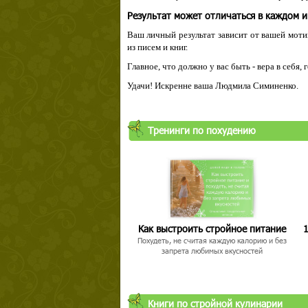
Результат может отличаться в каждом 
Ваш личный результат зависит от вашей мотив
из писем и книг.
Главное, что должно у вас быть - вера в себя,
Удачи! Искренне ваша Людмила Симиненко.
Тренинги по похудению
Как выстроить стройное питание
1
Похудеть, не считая каждую калорию и без
запрета любимых вкусностей
Книги по стройной кулинарии