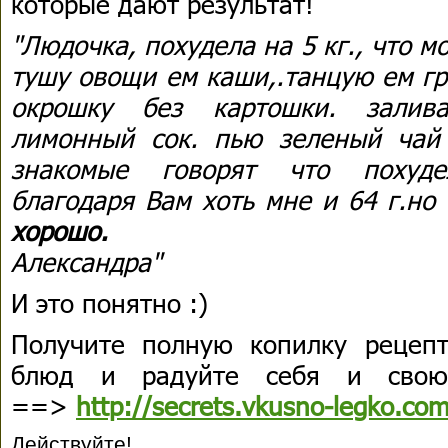
которые дают результат!
"Людочка, похудела на 5 кг., что м
тушу овощи ем каши,.танцую ем г
окрошку без картошки. залив
лимонный сок. пью зеленый чай 
знакомые говорят что похуде
благодаря Вам хоть мне и 64 г.но
хорошо.
Александра"
И это понятно :)
Получите полную копилку рецеп
блюд и радуйте себя и сво
==>
http://secrets.vkusno-legko.com
Действуйте!