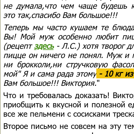
не думала,что чем чаще будешь к
это так,спасибо Вам большое!!!
Теперь мы часто кушаем те блюда
Вы! Мой муж особенно любит пиц
(рецепт
здесь
- Л.С.) хотя творог д
пицце он ничего не понял. Муж и 
ни брокколи,ни стручковую фасол
мой" Я и сама рада этому
- 10 кг из
Вам большое!!! Виктория.
"
Что и требовалась доказать! Викт
приобщить к вкусной и полезной е
все же пельмени с сосисками треск
Второе письмо не совсем на эту те