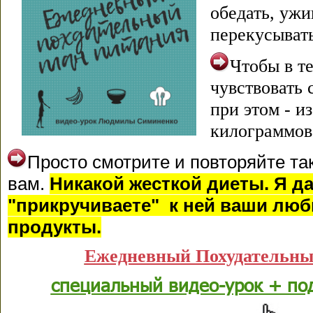
обедать, ужи
перекусывать
Чтобы в т
чувствовать 
при этом - и
килограммов
Просто смотрите и повторяйте так
вам.
Никакой жесткой диеты. Я да
"прикручиваете" к ней ваши лю
продукты.
Ежедневный Похудательны
специальный видео-урок + по