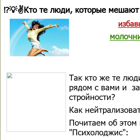
⁉💡✌Кто те люди, которые мешают 
избав
молочн
Так кто же те люд
рядом с вами и за
стройности?
Как нейтрализоват
Почитаем об этом
"Психолоджис":