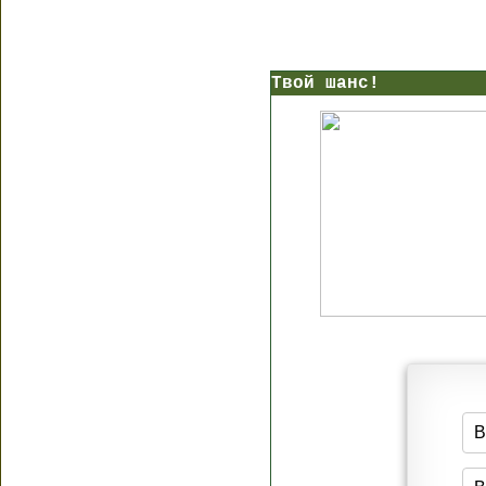
Твой шанс!