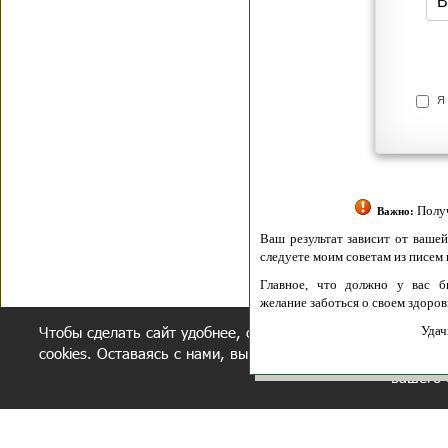
Я согласен(а
Политик
Полити
Получение моих 
Важно:
Ваш результат зависит от вашей мотивации
следуете моим советам из писем и книг.
Главное, что должно у вас быть - вер
желание заботься о своем здоровье.
Чтобы сделать сайт удобнее, осуществляется обработка и
Удачи! Искрен
cookies. Оставаясь с нами, вы соглашаетесь с нашей
полит
вашего 