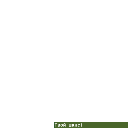
Твой шанс!