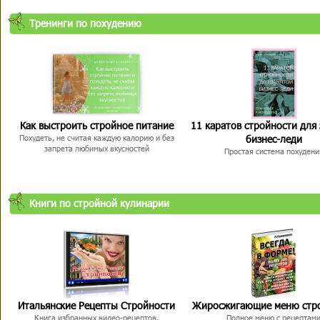
Тренинги по похудению
Как выстроить стройное питание
11 каратов стройности для
бизнес-леди
Похудеть, не считая каждую калорию и без
запрета любимых вкусностей
Простая система похудени
Книги по стройной кулинарии
Итальянские Рецепты Стройности
Жиросжигающие меню стр
Книга избранных видео-рецептов,
Полное меню с рецептам