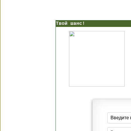
Твой шанс!