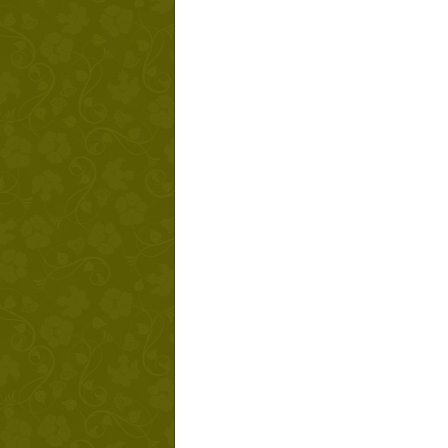
Твой ша