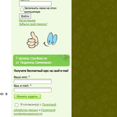
Запомнить меня на этом
компьютере
Регистрация
Забыли свой пароль?
7 уроков стройности
от Людмилы Симиненко
Получите бесплатный курс на свой e-mail
Ваше имя: *
Ваш е-mail: *
но в
Я согласен(а) с
Политикой
обработки данных
и
Политикой
конфиденциальности