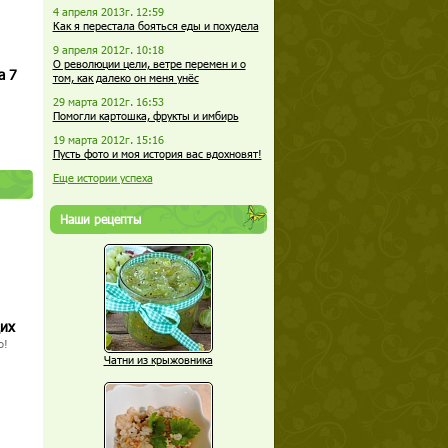
4 апреля 2013г. 12:59
Как я перестала бояться еды и похудела
9 апреля 2012г. 10:18
О революции цели, ветре перемен и о
а 7
том, как далеко он меня унёс
29 марта 2012г. 16:53
Помогли картошка, фрукты и имбирь
19 марта 2012г. 15:16
Пусть фото и моя история вас вдохновят!
Еще истории успеха
Наши рецепты
щих
о!
Чатни из крыжовника