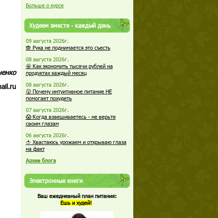
Больше о курсе
Худеем вместе - каждый день
09 августа 2026г.
🙈 Рука не поднимается это съесть
08 августа 2026г.
🤩 Как экономить тысячи рублей на
ненко
продуктах каждый месяц
08 августа 2026г.
il.ru
😮 Почему интуитивное питание НЕ
помогает похудеть
07 августа 2026г.
😱 Когда взвешиваетесь - не верьте
своим глазам
06 августа 2026г.
🍅 Хвастаюсь урожаем и открываю глаза
на факт
Архив блога
Электронные книги
Ваш ежедневный план питания:
Ешь и худей!