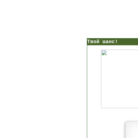
нс!
Прямо сейчас получи мои
7 уроков стройности
И
без голодных дие
начни немедленно худеть
таблеток
Первый урок - через 5 минут в твоем почтовом ящ