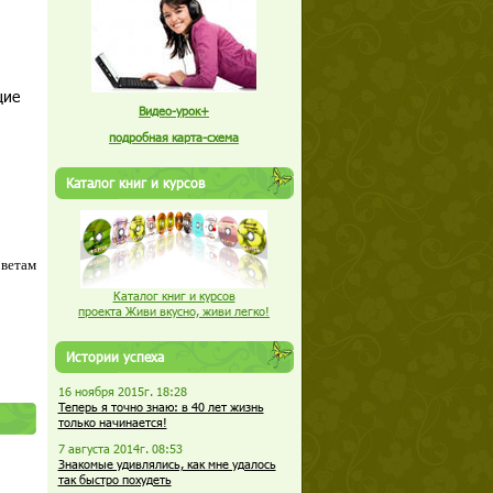
щие
Видео-урок+
подробная карта-схема
Каталог книг и курсов
оветам
Каталог книг и курсов
проекта Живи вкусно, живи легко!
Истории успеха
16 ноября 2015г. 18:28
Теперь я точно знаю: в 40 лет жизнь
только начинается!
7 августа 2014г. 08:53
Знакомые удивлялись, как мне удалось
так быстро похудеть