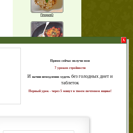
ПлоризО
X
Паприка, фаршированная чечевицей
т и
ике!
Рагу из баклажанов с нутом
Еще рецепты
Проверь себя
Часто ли вы чувствуете усталость в
середине дня?