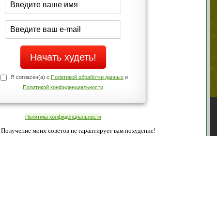
Да
Нет
Телефоны службы поддержки
+7 (909) 421-77-27
ованием cookies. Оставаясь с нами, вы соглашаетесь с нашей
 браузера.
Согласен
ательно вы
 фигуру и