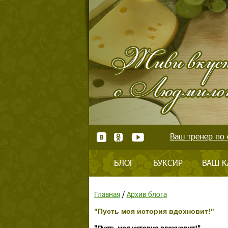
Ваш тренер по 
БЛОГ
БУКСИР
ВАШ К
Главная
/
Архив блога
"Пусть моя история вдохновит!"