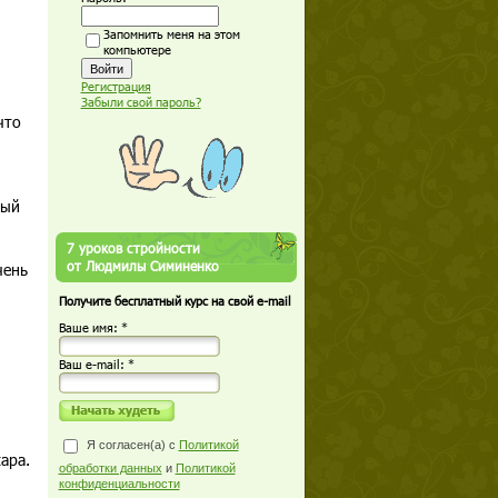
Запомнить меня на этом
компьютере
Регистрация
Забыли свой пароль?
что
мый
7 уроков стройности
от Людмилы Симиненко
чень
Получите бесплатный курс на свой e-mail
Ваше имя: *
Ваш е-mail: *
Я согласен(а) с
Политикой
ара.
обработки данных
и
Политикой
конфиденциальности