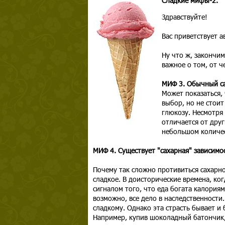
Сладкие мифы-2.
Здравствуйте!
Вас приветствует 
Ну что ж, закончи
важное о том, от ч
МИФ 3. Обычный са
Может показаться,
выбор, но не стоит
глюкозу. Несмотря 
отличается от друг
небольшом количест
МИФ 4. Существует "сахарная" зависимо
Почему так сложно противиться сахарн
сладкое. В доисторические времена, ко
сигналом того, что еда богата калориям
возможно, все дело в наследственности
сладкому. Однако эта страсть бывает 
Например, купив шоколадный батончик, р