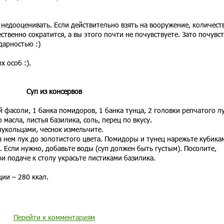
х недооценивать. Если действительно взять на вооружение, количест
твенно сократится, а вы этого почти не почувствуете. Зато почувст
дарностью :)
 особ :).
Суп из консервов
 фасоли, 1 банка помидоров, 1 банка тунца, 2 головки репчатого лу
 масла, листья базилика, соль, перец по вкусу.
лукольцами, чеснок измельчите.
в нем лук до золотистого цвета. Помидоры и тунец нарежьте кубика
 Если нужно, добавьте воды (суп должен быть густым). Посолите,
и подаче к столу украсьте листиками базилика.
ии – 280 ккал.
Перейти к комментариям