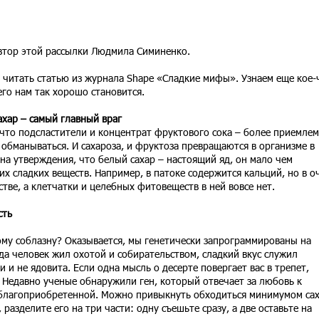
автор этой рассылки Людмила Симиненко.
м читать статью из журнала Shape «Сладкие мифы». Узнаем еще кое-
его нам так хорошо становится.
хар – самый главный враг
 что подсластители и концентрат фруктового сока – более приемле
 обманываться. И сахароза, и фруктоза превращаются в организме в
на утверждения, что белый сахар – настоящий яд, он мало чем
их сладких веществ. Например, в патоке содержится кальций, но в о
ве, а клетчатки и целебных фитовеществ в ней вовсе нет.
сть
ому соблазну? Оказывается, мы генетически запрограммированы на
гда человек жил охотой и собирательством, сладкий вкус служил
и и не ядовита. Если одна мысль о десерте повергает вас в трепет,
. Недавно ученые обнаружили ген, который отвечает за любовь к
и благоприобретенной. Можно привыкнуть обходиться минимумом сах
азделите его на три части: одну съешьте сразу, а две оставьте на