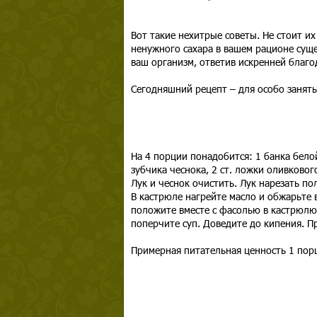
Вот такие нехитрые советы. Не стоит и
ненужного сахара в вашем рационе сущес
ваш организм, ответив искренней благо
Сегодняшний рецепт – для особо занятых
На 4 порции понадобится: 1 банка белой
зубчика чеснока, 2 ст. ложки оливкового
Лук и чеснок очистить. Лук нарезать по
В кастрюле нагрейте масло и обжарьте 
положите вместе с фасолью в кастрюлю.
поперчите суп. Доведите до кипения. Пр
Примерная питательная ценность 1 порц