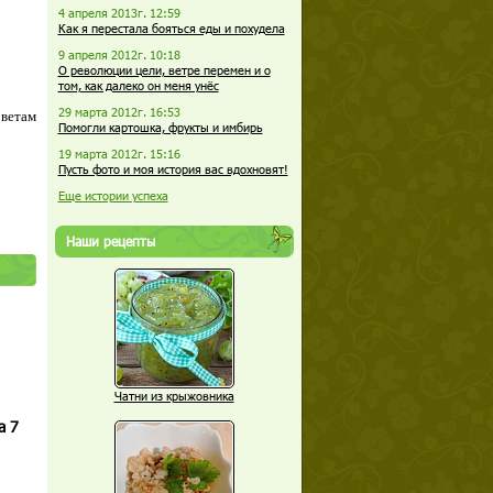
4 апреля 2013г. 12:59
Как я перестала бояться еды и похудела
9 апреля 2012г. 10:18
О революции цели, ветре перемен и о
том, как далеко он меня унёс
29 марта 2012г. 16:53
оветам
Помогли картошка, фрукты и имбирь
19 марта 2012г. 15:16
Пусть фото и моя история вас вдохновят!
Еще истории успеха
Наши рецепты
Чатни из крыжовника
а 7