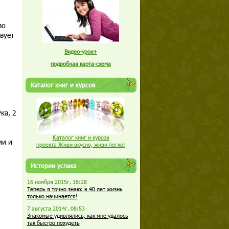
во
вует
Видео-урок+
подробная карта-схема
Каталог книг и курсов
ка, 2
Каталог книг и курсов
ми и
проекта Живи вкусно, живи легко!
Истории успеха
16 ноября 2015г. 18:28
Теперь я точно знаю: в 40 лет жизнь
только начинается!
7 августа 2014г. 08:53
Знакомые удивлялись, как мне удалось
так быстро похудеть