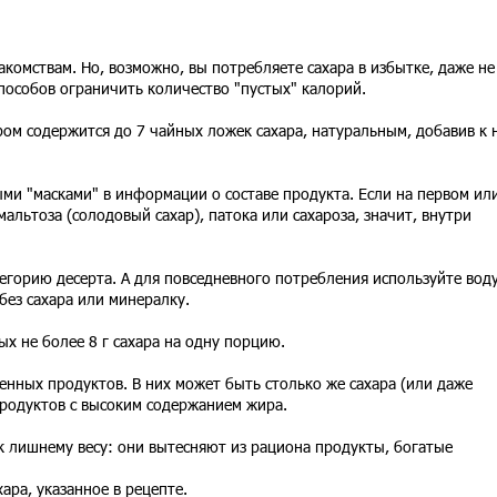
акомствам. Но, возможно, вы потребляете сахара в избытке, даже не
способов ограничить количество "пустых" калорий.
ом содержится до 7 чайных ложек сахара, натуральным, добавив к 
ыми "масками" в информации о составе продукта. Если на первом ил
мальтоза (солодовый сахар), патока или сахароза, значит, внутри
егорию десерта. А для повседневного потребления используйте воду
ез сахара или минералку.
ых не более 8 г сахара на одну порцию.
нных продуктов. В них может быть столько же сахара (или даже
продуктов с высоким содержанием жира.
к лишнему весу: они вытесняют из рациона продукты, богатые
ара, указанное в рецепте.