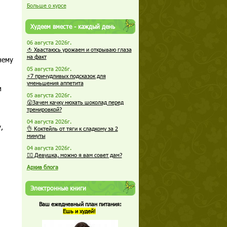
Больше о курсе
Худеем вместе - каждый день
06 августа 2026г.
🍅 Хвастаюсь урожаем и открываю глаза
на факт
нему
05 августа 2026г.
⚡7 причудливых подсказок для
уменьшения аппетита
и
05 августа 2026г.
😮Зачем качку нюхать шоколад перед
тренировкой?
04 августа 2026г.
,
👌 Коктейль от тяги к сладкому за 2
минуты
04 августа 2026г.
🏋️‍♀️ Девушка, можно я вам совет дам?
Архив блога
Электронные книги
Ваш ежедневный план питания:
Ешь и худей!