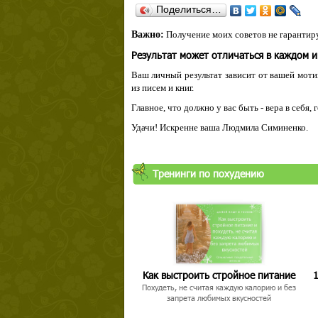
Поделиться…
Важно:
Получение моих советов не гарантиру
Результат может отличаться в каждом 
Ваш личный результат зависит от вашей мотив
из писем и книг.
Главное, что должно у вас быть - вера в себя,
Удачи! Искренне ваша Людмила Симиненко.
Тренинги по похудению
Как выстроить стройное питание
1
Похудеть, не считая каждую калорию и без
запрета любимых вкусностей