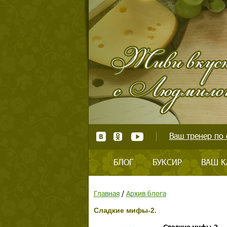
Ваш тренер по 
БЛОГ
БУКСИР
ВАШ К
Главная
/
Архив блога
Сладкие мифы-2.