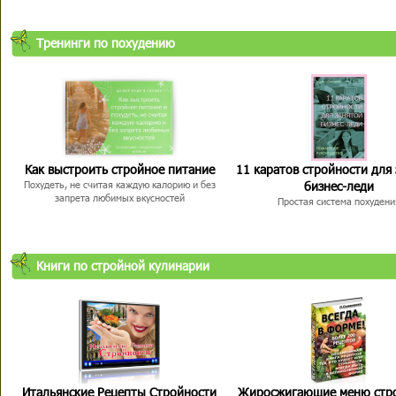
Тренинги по похудению
Как выстроить стройное питание
11 каратов стройности для
бизнес-леди
Похудеть, не считая каждую калорию и без
запрета любимых вкусностей
Простая система похудени
Книги по стройной кулинарии
Итальянские Рецепты Стройности
Жиросжигающие меню стр