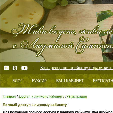
Ваш тренер по стройному образу жизни
БЛОГ
БУКСИР
ВАШ КАБИНЕТ
БЕСПЛАТН
Главная
/
Доступ к личному кабинету
/
Регистрация
Полный доступ к личному кабинету
Для получения полного доступа к личному кабинету, Вам необход