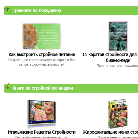
Тренинги по похудению
Как выстроить стройное питание
11 каратов стройности для
бизнес-леди
Похудеть, не считая каждую калорию и без
запрета любимых вкусностей
Простая система похудени
Книги по стройной кулинарии
Итальянские Рецепты Стройности
Жиросжигающие меню стр
Книга избранных видео-рецептов,
Полное меню с рецептам