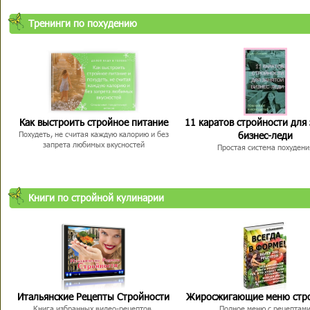
Тренинги по похудению
Как выстроить стройное питание
11 каратов стройности для
бизнес-леди
Похудеть, не считая каждую калорию и без
запрета любимых вкусностей
Простая система похудени
Книги по стройной кулинарии
Итальянские Рецепты Стройности
Жиросжигающие меню стр
Книга избранных видео-рецептов,
Полное меню с рецептам