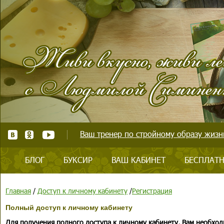
Ваш тренер по стройному образу жизни
БЛОГ
БУКСИР
ВАШ КАБИНЕТ
БЕСПЛАТН
Главная
/
Доступ к личному кабинету
/
Регистрация
Полный доступ к личному кабинету
Для получения полного доступа к личному кабинету, Вам необход