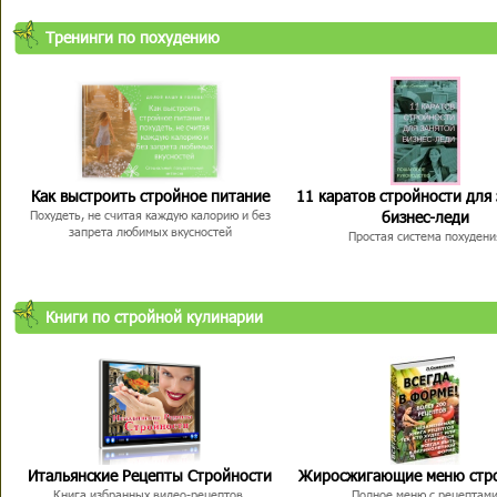
Тренинги по похудению
Как выстроить стройное питание
11 каратов стройности для
бизнес-леди
Похудеть, не считая каждую калорию и без
запрета любимых вкусностей
Простая система похудени
Книги по стройной кулинарии
Итальянские Рецепты Стройности
Жиросжигающие меню стр
Книга избранных видео-рецептов,
Полное меню с рецептам