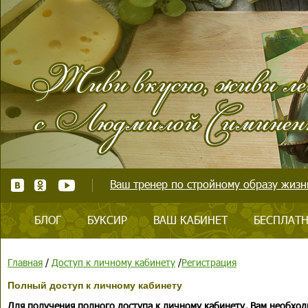
Ваш тренер по стройному образу жизни
БЛОГ
БУКСИР
ВАШ КАБИНЕТ
БЕСПЛАТН
Главная
/
Доступ к личному кабинету
/
Регистрация
Полный доступ к личному кабинету
Для получения полного доступа к личному кабинету, Вам необход