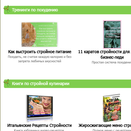
Тренинги по похудению
Как выстроить стройное питание
11 каратов стройности для
бизнес-леди
Похудеть, не считая каждую калорию и без
запрета любимых вкусностей
Простая система похудени
Книги по стройной кулинарии
Итальянские Рецепты Стройности
Жиросжигающие меню стр
Книга избранных видео-рецептов,
Полное меню с рецептам