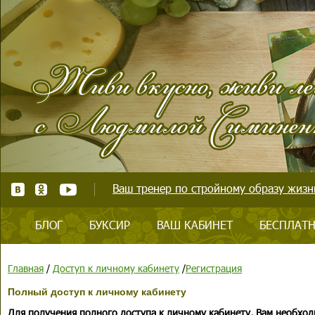
Ваш тренер по стройному образу жизни
БЛОГ
БУКСИР
ВАШ КАБИНЕТ
БЕСПЛАТН
Главная
/
Доступ к личному кабинету
/
Регистрация
Полный доступ к личному кабинету
Для получения полного доступа к личному кабинету, Вам необход