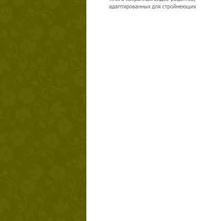
адаптированных для стройнеющих