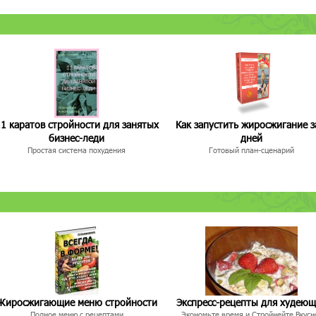
1 каратов стройности для занятых
Как запустить жиросжигание з
бизнес-леди
дней
Простая система похудения
Готовый план-сценарий
Жиросжигающие меню стройности
Экспресс-рецепты для худею
Полное меню с рецептами
Экономьте время и Стройнейте Вкусн