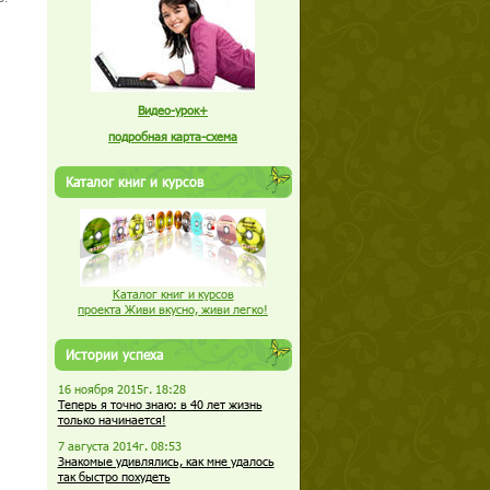
Видео-урок+
подробная карта-схема
Каталог книг и курсов
Каталог книг и курсов
проекта Живи вкусно, живи легко!
Истории успеха
16 ноября 2015г. 18:28
Теперь я точно знаю: в 40 лет жизнь
только начинается!
7 августа 2014г. 08:53
Знакомые удивлялись, как мне удалось
так быстро похудеть