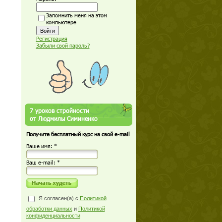
Запомнить меня на этом
компьютере
Регистрация
Забыли свой пароль?
7 уроков стройности
от Людмилы Симиненко
Получите бесплатный курс на свой e-mail
Ваше имя: *
Ваш е-mail: *
Я согласен(а) с
Политикой
обработки данных
и
Политикой
конфиденциальности