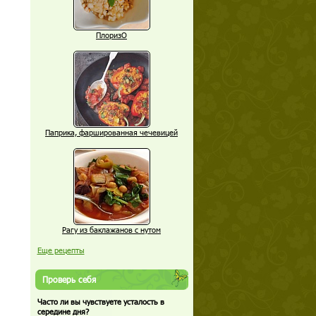
ПлоризО
Паприка, фаршированная чечевицей
Рагу из баклажанов с нутом
Еще рецепты
Проверь себя
Часто ли вы чувствуете усталость в
середине дня?