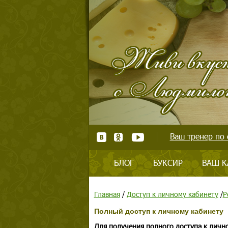
Ваш тренер по 
БЛОГ
БУКСИР
ВАШ К
Главная
/
Доступ к личному кабинету
/
Р
Полный доступ к личному кабинету
Для получения полного доступа к личн