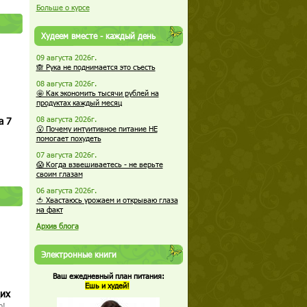
Больше о курсе
Худеем вместе - каждый день
09 августа 2026г.
🙈 Рука не поднимается это съесть
08 августа 2026г.
🤩 Как экономить тысячи рублей на
продуктах каждый месяц
а 7
08 августа 2026г.
😮 Почему интуитивное питание НЕ
помогает похудеть
07 августа 2026г.
😱 Когда взвешиваетесь - не верьте
своим глазам
06 августа 2026г.
🍅 Хвастаюсь урожаем и открываю глаза
на факт
Архив блога
Электронные книги
Ваш ежедневный план питания:
Ешь и худей!
щих
о!