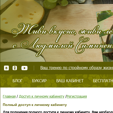
Ваш тренер по стройному образу жизни
БЛОГ
БУКСИР
ВАШ КАБИНЕТ
БЕСПЛАТН
Главная
/
Доступ к личному кабинету
/
Регистрация
Полный доступ к личному кабинету
Для получения полного доступа к личному кабинету, Вам необход