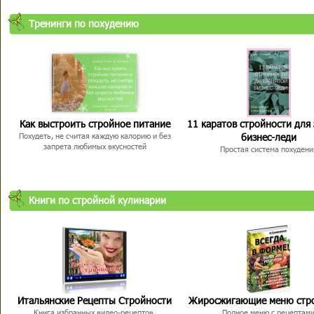
Тренинги по похудению
Как выстроить стройное питание
11 каратов стройности для
бизнес-леди
Похудеть, не считая каждую калорию и без
запрета любимых вкусностей
Простая система похудени
Книги по стройной кулинарии
Итальянские Рецепты Стройности
Жиросжигающие меню стр
Книга избранных видео-рецептов,
Полное меню с рецептам