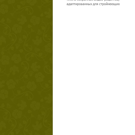
адаптированных для стройнеющих