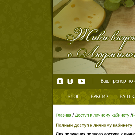
Ваш тренер по 
БЛОГ
БУКСИР
ВАШ К
Главная
/
Доступ к личному кабинету
/
Р
Полный доступ к личному кабинету
Для получения полного доступа к личн