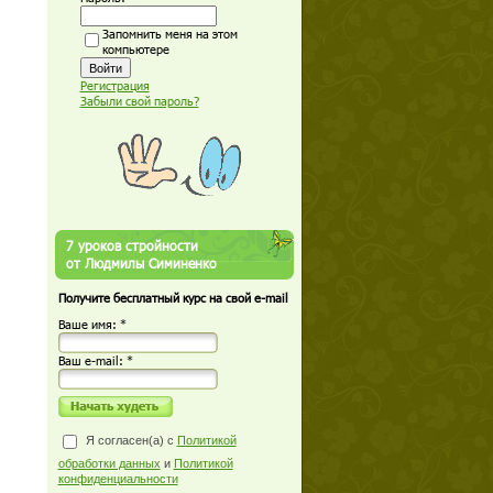
Запомнить меня на этом
компьютере
Регистрация
Забыли свой пароль?
7 уроков стройности
от Людмилы Симиненко
Получите бесплатный курс на свой e-mail
Ваше имя: *
Ваш е-mail: *
Я согласен(а) с
Политикой
обработки данных
и
Политикой
конфиденциальности