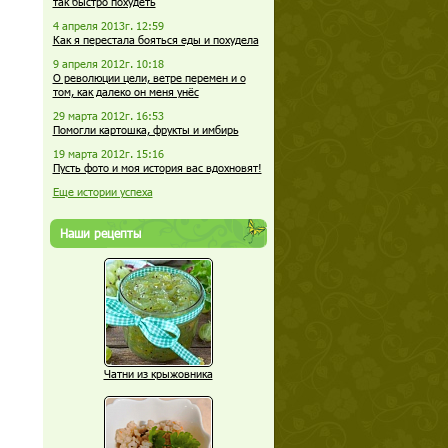
так быстро похудеть
4 апреля 2013г. 12:59
Как я перестала бояться еды и похудела
9 апреля 2012г. 10:18
О революции цели, ветре перемен и о
том, как далеко он меня унёс
29 марта 2012г. 16:53
Помогли картошка, фрукты и имбирь
19 марта 2012г. 15:16
Пусть фото и моя история вас вдохновят!
Еще истории успеха
Наши рецепты
Чатни из крыжовника