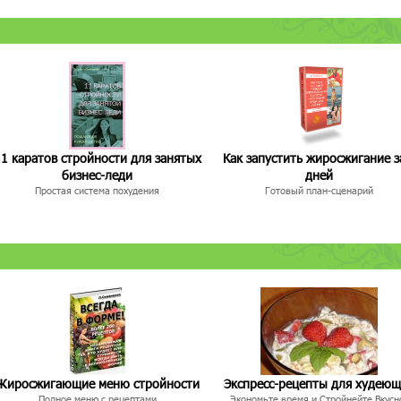
1 каратов стройности для занятых
Как запустить жиросжигание з
бизнес-леди
дней
Простая система похудения
Готовый план-сценарий
Жиросжигающие меню стройности
Экспресс-рецепты для худею
Полное меню с рецептами
Экономьте время и Стройнейте Вкусн