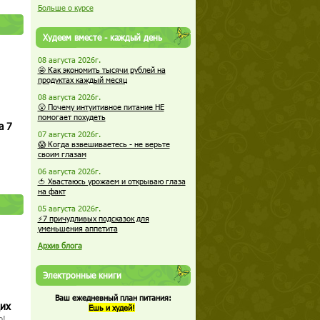
Больше о курсе
Худеем вместе - каждый день
08 августа 2026г.
🤩 Как экономить тысячи рублей на
продуктах каждый месяц
08 августа 2026г.
😮 Почему интуитивное питание НЕ
помогает похудеть
а 7
07 августа 2026г.
😱 Когда взвешиваетесь - не верьте
своим глазам
06 августа 2026г.
🍅 Хвастаюсь урожаем и открываю глаза
на факт
05 августа 2026г.
⚡7 причудливых подсказок для
уменьшения аппетита
Архив блога
Электронные книги
Ваш ежедневный план питания:
щих
Ешь и худей!
о!