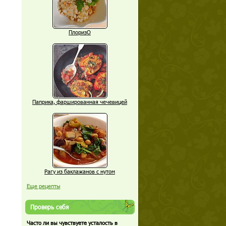
ПлоризО
Паприка, фаршированная чечевицей
Рагу из баклажанов с нутом
Еще рецепты
Проверь себя
Часто ли вы чувствуете усталость в