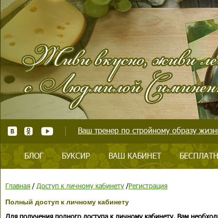
Ваш тренер по стройному образу жизни
БЛОГ
БУКСИР
ВАШ КАБИНЕТ
БЕСПЛАТН
Главная
/
Доступ к личному кабинету
/
Регистрация
Полный доступ к личному кабинету
Для получения полного доступа к личному кабинету, Вам необход