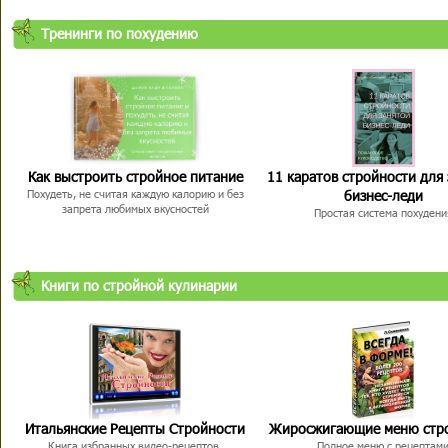
Тренинги по похудению
Как выстроить стройное питание
11 каратов стройности для
бизнес-леди
Похудеть, не считая каждую калорию и без
запрета любимых вкусностей
Простая система похудени
Книги по стройной кулинарии
Итальянские Рецепты Стройности
Жиросжигающие меню стр
Книга избранных видео-рецептов,
Полное меню с рецептам