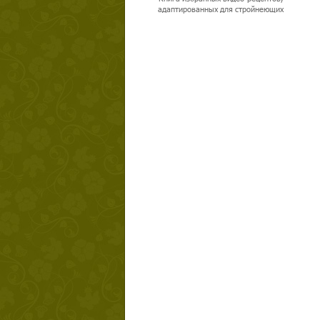
адаптированных для стройнеющих