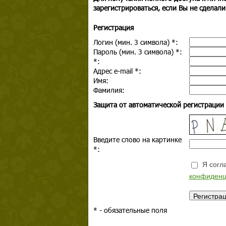
зарегистрироваться, если Вы не сделали
Регистрация
Логин (мин. 3 символа)
*
:
Пароль (мин. 3 символа)
*
:
*
:
Адрес e-mail
*
:
Имя:
Фамилия:
Защита от автоматической регистрации
Введите слово на картинке
*
:
Я согла
конфиденц
*
- обязательные поля