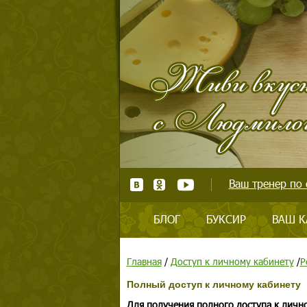
Ваш тренер по 
БЛОГ
БУКСИР
ВАШ К
Главная
/
Доступ к личному кабинету
/
Р
Полный доступ к личному кабинету
Для получения полного доступа к личн