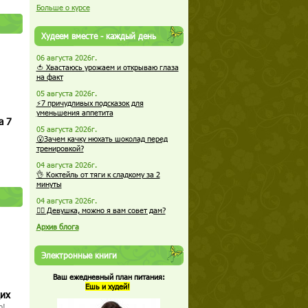
Больше о курсе
Худеем вместе - каждый день
06 августа 2026г.
🍅 Хвастаюсь урожаем и открываю глаза
на факт
05 августа 2026г.
⚡7 причудливых подсказок для
уменьшения аппетита
а 7
05 августа 2026г.
😮Зачем качку нюхать шоколад перед
тренировкой?
04 августа 2026г.
👌 Коктейль от тяги к сладкому за 2
минуты
04 августа 2026г.
🏋️‍♀️ Девушка, можно я вам совет дам?
Архив блога
Электронные книги
Ваш ежедневный план питания:
Ешь и худей!
щих
о!