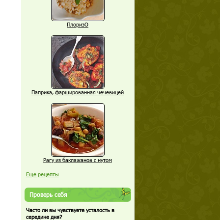
ПлоризО
Паприка, фаршированная чечевицей
Рагу из баклажанов с нутом
Еще рецепты
Проверь себя
Часто ли вы чувствуете усталость в
середине дня?