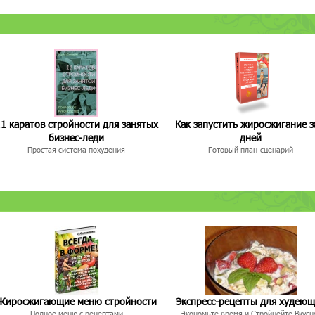
1 каратов стройности для занятых
Как запустить жиросжигание з
бизнес-леди
дней
Простая система похудения
Готовый план-сценарий
Жиросжигающие меню стройности
Экспресс-рецепты для худею
Полное меню с рецептами
Экономьте время и Стройнейте Вкусн