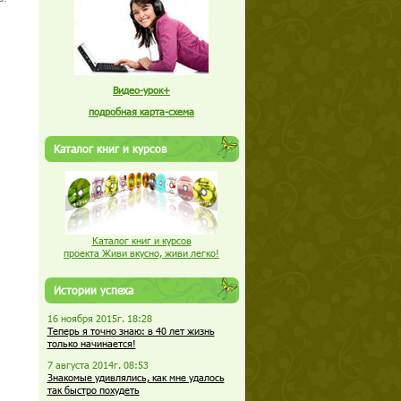
Видео-урок+
подробная карта-схема
Каталог книг и курсов
Каталог книг и курсов
проекта Живи вкусно, живи легко!
Истории успеха
16 ноября 2015г. 18:28
Теперь я точно знаю: в 40 лет жизнь
только начинается!
7 августа 2014г. 08:53
Знакомые удивлялись, как мне удалось
так быстро похудеть