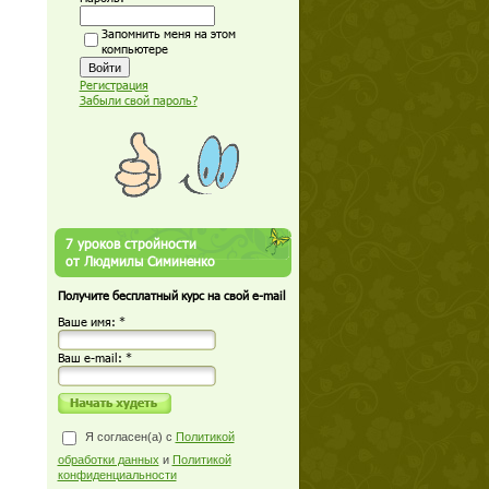
Запомнить меня на этом
компьютере
Регистрация
Забыли свой пароль?
7 уроков стройности
от Людмилы Симиненко
Получите бесплатный курс на свой e-mail
Ваше имя: *
Ваш е-mail: *
Я согласен(а) с
Политикой
обработки данных
и
Политикой
конфиденциальности