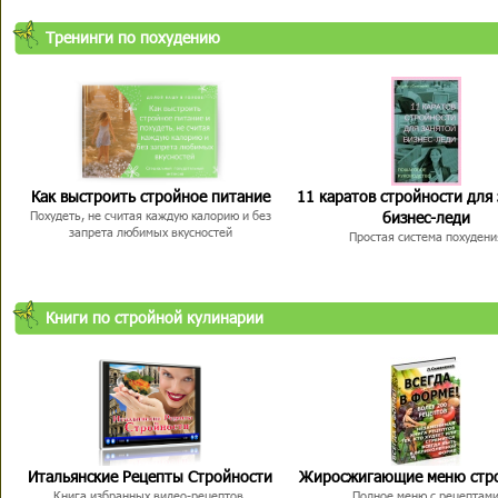
Тренинги по похудению
Как выстроить стройное питание
11 каратов стройности для
бизнес-леди
Похудеть, не считая каждую калорию и без
запрета любимых вкусностей
Простая система похудени
Книги по стройной кулинарии
Итальянские Рецепты Стройности
Жиросжигающие меню стр
Книга избранных видео-рецептов,
Полное меню с рецептам