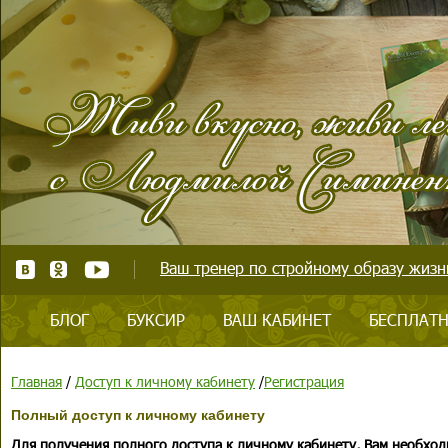
Ваш тренер по стройному образу жизни
БЛОГ
БУКСИР
ВАШ КАБИНЕТ
БЕСПЛАТН
Главная
/
Доступ к личному кабинету
/
Регистрация
Полный доступ к личному кабинету
Для получения полного доступа к личному кабинету, Вам необход