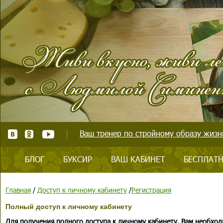
Ваш тренер по стройному образу жизни
БЛОГ
БУКСИР
ВАШ КАБИНЕТ
БЕСПЛАТН
Главная
/
Доступ к личному кабинету
/
Регистрация
Полный доступ к личному кабинету
Для получения полного доступа к личному кабинету, Вам необход