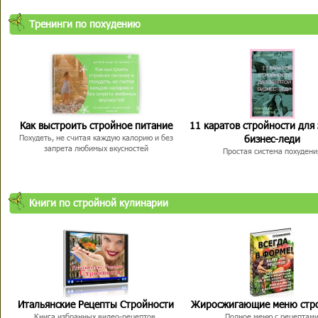
Тренинги по похудению
Как выстроить стройное питание
11 каратов стройности для
бизнес-леди
Похудеть, не считая каждую калорию и без
запрета любимых вкусностей
Простая система похудени
Книги по стройной кулинарии
Итальянские Рецепты Стройности
Жиросжигающие меню стр
Книга избранных видео-рецептов,
Полное меню с рецептам