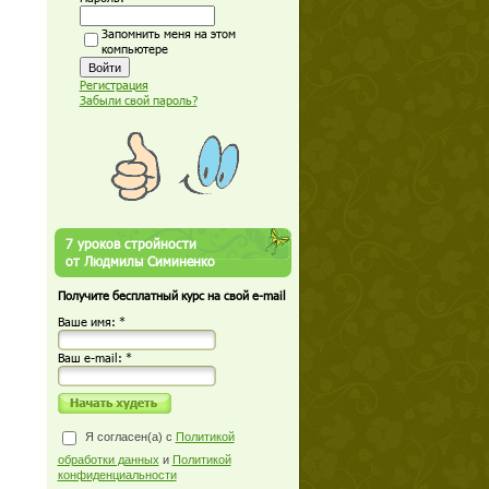
Запомнить меня на этом
компьютере
Регистрация
Забыли свой пароль?
7 уроков стройности
от Людмилы Симиненко
Получите бесплатный курс на свой e-mail
Ваше имя: *
Ваш е-mail: *
Я согласен(а) с
Политикой
обработки данных
и
Политикой
конфиденциальности