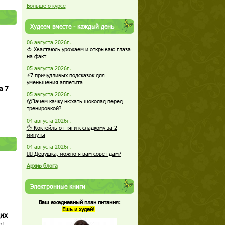
Больше о курсе
Худеем вместе - каждый день
06 августа 2026г.
🍅 Хвастаюсь урожаем и открываю глаза
на факт
05 августа 2026г.
⚡7 причудливых подсказок для
уменьшения аппетита
а 7
05 августа 2026г.
😮Зачем качку нюхать шоколад перед
тренировкой?
04 августа 2026г.
👌 Коктейль от тяги к сладкому за 2
минуты
04 августа 2026г.
🏋️‍♀️ Девушка, можно я вам совет дам?
Архив блога
Электронные книги
Ваш ежедневный план питания:
Ешь и худей!
щих
о!