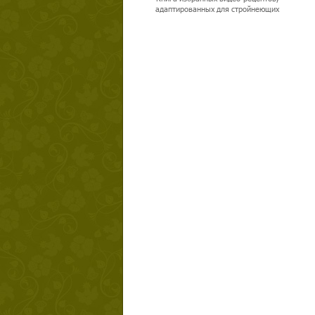
адаптированных для стройнеющих