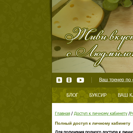
Ваш тренер по 
БЛОГ
БУКСИР
ВАШ К
Главная
/
Доступ к личному кабинету
/
Р
Полный доступ к личному кабинету
Для получения полного доступа к личн