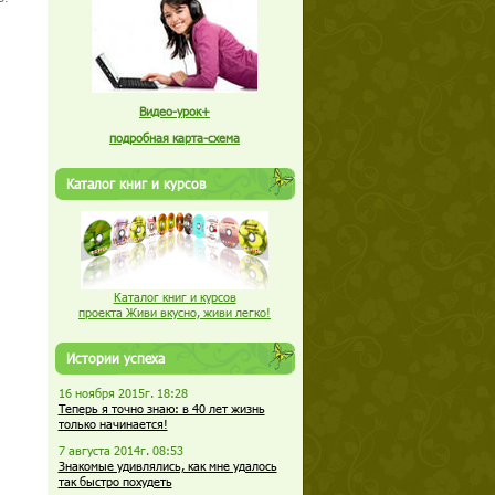
Видео-урок+
подробная карта-схема
Каталог книг и курсов
Каталог книг и курсов
проекта Живи вкусно, живи легко!
Истории успеха
16 ноября 2015г. 18:28
Теперь я точно знаю: в 40 лет жизнь
только начинается!
7 августа 2014г. 08:53
Знакомые удивлялись, как мне удалось
так быстро похудеть