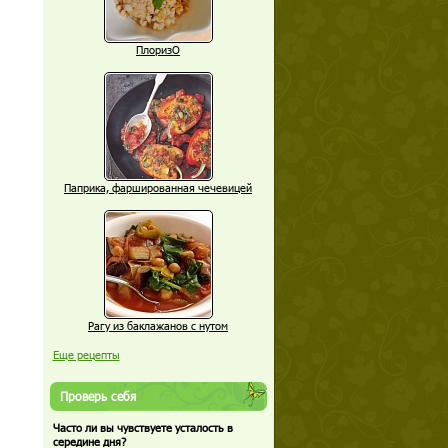
ПлоризО
Паприка, фаршированная чечевицей
Рагу из баклажанов с нутом
Еще рецепты
Проверь себя
Часто ли вы чувствуете усталость в
середине дня?