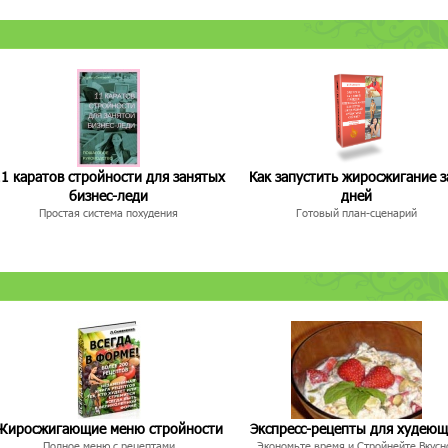
1 каратов стройности для занятых
Как запустить жиросжигание з
бизнес-леди
дней
Простая система похудения
Готовый план-сценарий
Жиросжигающие меню стройности
Экспресс-рецепты для худею
Полное меню с рецептами
Экономьте время и Стройнейте Вкусн