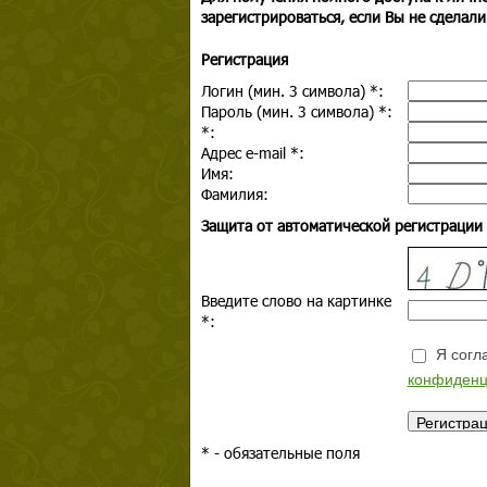
зарегистрироваться, если Вы не сделали
Регистрация
Логин (мин. 3 символа)
*
:
Пароль (мин. 3 символа)
*
:
*
:
Адрес e-mail
*
:
Имя:
Фамилия:
Защита от автоматической регистрации
Введите слово на картинке
*
:
Я согла
конфиденц
*
- обязательные поля