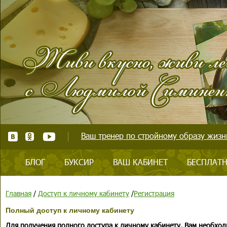
Ваш тренер по стройному образу жизни
БЛОГ
БУКСИР
ВАШ КАБИНЕТ
БЕСПЛАТН
Главная
/
Доступ к личному кабинету
/
Регистрация
Полный доступ к личному кабинету
Для получения полного доступа к личному кабинету, Вам необход