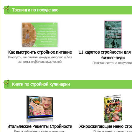
Тренинги по похудению
Как выстроить стройное питание
11 каратов стройности для
бизнес-леди
Похудеть, не считая каждую калорию и без
запрета любимых вкусностей
Простая система похудени
Книги по стройной кулинарии
Итальянские Рецепты Стройности
Жиросжигающие меню стр
Книга избранных видео-рецептов,
Полное меню с рецептам