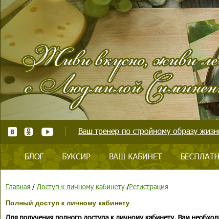
Ваш тренер по стройному образу жизни
БЛОГ
БУКСИР
ВАШ КАБИНЕТ
БЕСПЛАТН
Главная
/
Доступ к личному кабинету
/
Регистрация
Полный доступ к личному кабинету
Для получения полного доступа к личному кабинету, Вам необход