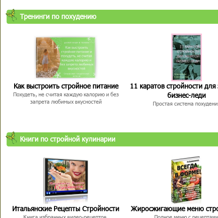
Тренинги по похудению
Как выстроить стройное питание
11 каратов стройности для
бизнес-леди
Похудеть, не считая каждую калорию и без
запрета любимых вкусностей
Простая система похудени
Книги по стройной кулинарии
Итальянские Рецепты Стройности
Жиросжигающие меню стр
Книга избранных видео-рецептов,
Полное меню с рецептам