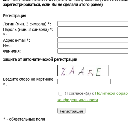
зарегистрироваться, если Вы не сделали этого ранее)
Регистрация
Логин (мин. 3 символа)
*
:
Пароль (мин. 3 символа)
*
:
*
:
Адрес e-mail
*
:
Имя:
Фамилия:
Защита от автоматической регистрации
Введите слово на картинке
*
:
Я согласен(а) с
Политикой обраб
конфиденциальности
*
- обязательные поля