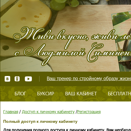
Ваш тренер по стройному образу жизни
БЛОГ
БУКСИР
ВАШ КАБИНЕТ
БЕСПЛАТН
Главная
/
Доступ к личному кабинету
/
Регистрация
Полный доступ к личному кабинету
Для получения полного доступа к личному кабинету, Вам необход