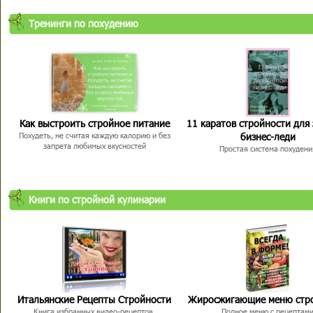
Тренинги по похудению
Как выстроить стройное питание
11 каратов стройности для
бизнес-леди
Похудеть, не считая каждую калорию и без
запрета любимых вкусностей
Простая система похудени
Книги по стройной кулинарии
Итальянские Рецепты Стройности
Жиросжигающие меню стр
Книга избранных видео-рецептов,
Полное меню с рецептам