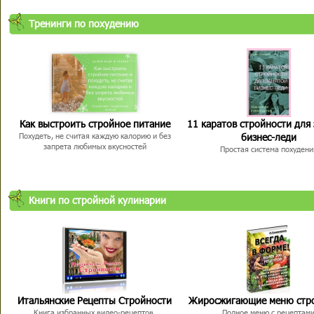
Тренинги по похудению
Как выстроить стройное питание
11 каратов стройности для
бизнес-леди
Похудеть, не считая каждую калорию и без
запрета любимых вкусностей
Простая система похудени
Книги по стройной кулинарии
Итальянские Рецепты Стройности
Жиросжигающие меню стр
Книга избранных видео-рецептов,
Полное меню с рецептам