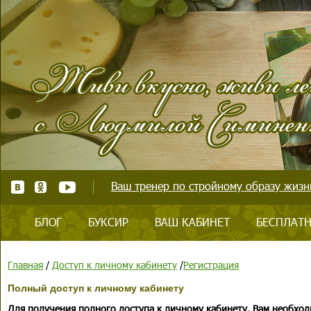
Ваш тренер по стройному образу жизни
БЛОГ
БУКСИР
ВАШ КАБИНЕТ
БЕСПЛАТН
Главная
/
Доступ к личному кабинету
/
Регистрация
Полный доступ к личному кабинету
Для получения полного доступа к личному кабинету, Вам необход