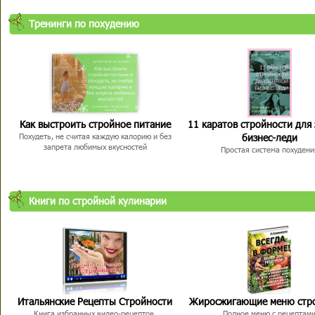
Тренинги по похудению
Как выстроить стройное питание
11 каратов стройности для
бизнес-леди
Похудеть, не считая каждую калорию и без
запрета любимых вкусностей
Простая система похудени
Книги по стройной кулинарии
Итальянские Рецепты Стройности
Жиросжигающие меню стр
Книга избранных видео-рецептов,
Полное меню с рецептам