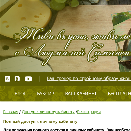
Ваш тренер по стройному образу жизни
БЛОГ
БУКСИР
ВАШ КАБИНЕТ
БЕСПЛАТН
Главная
/
Доступ к личному кабинету
/
Регистрация
Полный доступ к личному кабинету
Для получения полного доступа к личному кабинету, Вам необход