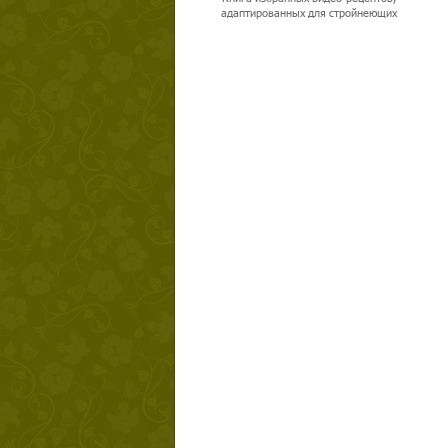
адаптированных для стройнеющих