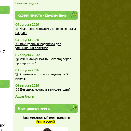
Больше о курсе
Худеем вместе - каждый день
06 августа 2026г.
🍅 Хвастаюсь урожаем и открываю глаза
на факт
05 августа 2026г.
⚡7 причудливых подсказок для
уменьшения аппетита
а 7
05 августа 2026г.
😮Зачем качку нюхать шоколад перед
тренировкой?
04 августа 2026г.
👌 Коктейль от тяги к сладкому за 2
минуты
04 августа 2026г.
🏋️‍♀️ Девушка, можно я вам совет дам?
Архив блога
Электронные книги
Ваш ежедневный план питания:
Ешь и худей!
щих
о!