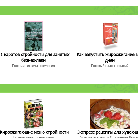
1 каратов стройности для занятых
Как запустить жиросжигание з
бизнес-леди
дней
Простая система похудения
Готовый план-сценарий
Жиросжигающие меню стройности
Экспресс-рецепты для худею
Полное меню с рецептами
Экономьте время и Стройнейте Вкусн