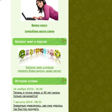
Видео-урок+
подробная карта-схема
Каталог книг и курсов
Каталог книг и курсов
проекта Живи вкусно, живи легко!
Истории успеха
16 ноября 2015г. 18:28
Теперь я точно знаю: в 40 лет жизнь
только начинается!
7 августа 2014г. 08:53
Знакомые удивлялись, как мне удалось
так быстро похудеть