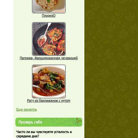
ПлоризО
Паприка, фаршированная чечевицей
Рагу из баклажанов с нутом
Еще рецепты
Проверь себя
Часто ли вы чувствуете усталость в
середине дня?