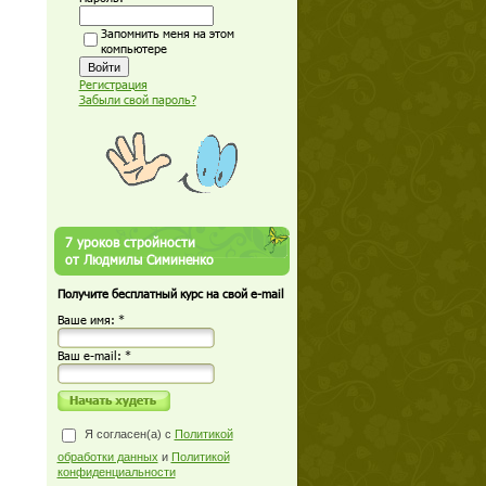
Запомнить меня на этом
компьютере
Регистрация
Забыли свой пароль?
7 уроков стройности
от Людмилы Симиненко
Получите бесплатный курс на свой e-mail
Ваше имя: *
Ваш е-mail: *
Я согласен(а) с
Политикой
обработки данных
и
Политикой
конфиденциальности