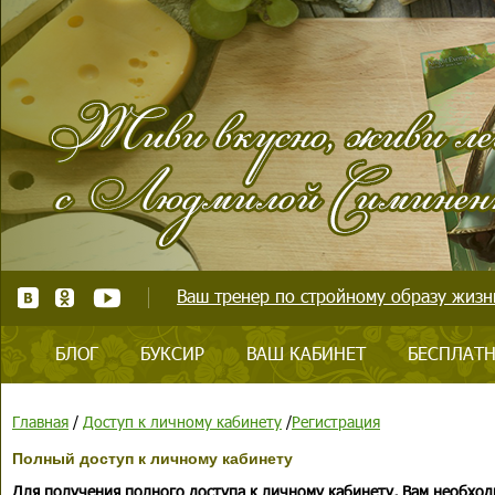
Ваш тренер по стройному образу жизни
БЛОГ
БУКСИР
ВАШ КАБИНЕТ
БЕСПЛАТН
Главная
/
Доступ к личному кабинету
/
Регистрация
Полный доступ к личному кабинету
Для получения полного доступа к личному кабинету, Вам необход