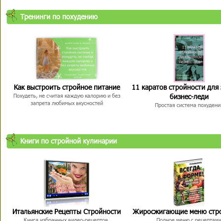
Тренинги по похудению
Как выстроить стройное питание
11 каратов стройности для
бизнес-леди
Похудеть, не считая каждую калорию и без
запрета любимых вкусностей
Простая система похудени
Книги по стройной кулинарии
Итальянские Рецепты Стройности
Жиросжигающие меню стр
Книга избранных видео-рецептов,
Полное меню с рецептам