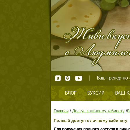
Ваш тренер по 
БЛОГ
БУКСИР
ВАШ К
Главная
/
Доступ к личному кабинету
/
Р
Полный доступ к личному кабинету
Для получения полного доступа к личн