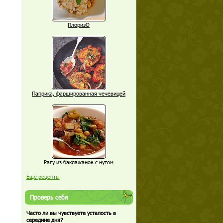
ПлоризО
Паприка, фаршированная чечевицей
Рагу из баклажанов с нутом
Еще рецепты
Проверь себя
Часто ли вы чувствуете усталость в
середине дня?