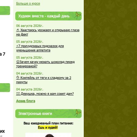
Больше о курсе
Худеем вместе - каждый день
06 августа 2026г.
🍅 Хвастаюсь урожаем и открываю глаза
на факт
05 августа 2026г.
⚡7 причудливых подсказок для
уменьшения аппетита
а 7
05 августа 2026г.
😮Зачем качку нюхать шоколад перед
тренировкой?
04 августа 2026г.
👌 Коктейль от тяги к сладкому за 2
минуты
04 августа 2026г.
🏋️‍♀️ Девушка, можно я вам совет дам?
Архив блога
Электронные книги
Ваш ежедневный план питания:
Ешь и худей!
щих
о!