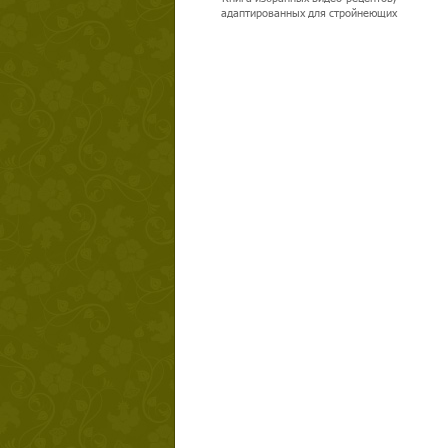
адаптированных для стройнеющих