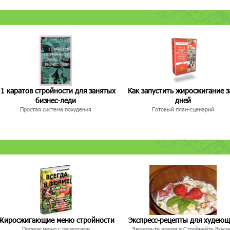
1 каратов стройности для занятых
Как запустить жиросжигание з
бизнес-леди
дней
Простая система похудения
Готовый план-сценарий
Жиросжигающие меню стройности
Экспресс-рецепты для худею
Полное меню с рецептами
Экономьте время и Стройнейте Вкусн