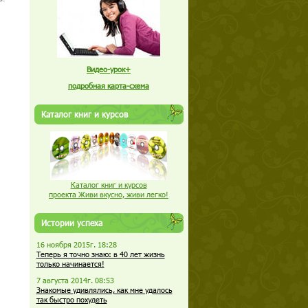
Видео-урок+
подробная карта-схема
Каталог книг и курсов
Каталог книг и курсов
проекта Живи вкусно, живи легко!
Истории успеха
16 ноября 2015г. 18:28
Теперь я точно знаю: в 40 лет жизнь
только начинается!
7 августа 2014г. 08:53
Знакомые удивлялись, как мне удалось
так быстро похудеть