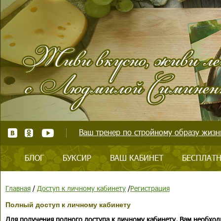
Ваш тренер по стройному образу жизни
БЛОГ
БУКСИР
ВАШ КАБИНЕТ
БЕСПЛАТН
Главная
/
Доступ к личному кабинету
/
Регистрация
Полный доступ к личному кабинету
Для получения полного доступа к личному кабинету, Вам необход