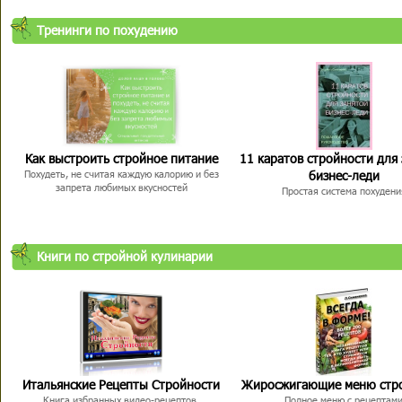
Тренинги по похудению
Как выстроить стройное питание
11 каратов стройности для
бизнес-леди
Похудеть, не считая каждую калорию и без
запрета любимых вкусностей
Простая система похудени
Книги по стройной кулинарии
Итальянские Рецепты Стройности
Жиросжигающие меню стр
Книга избранных видео-рецептов,
Полное меню с рецептам