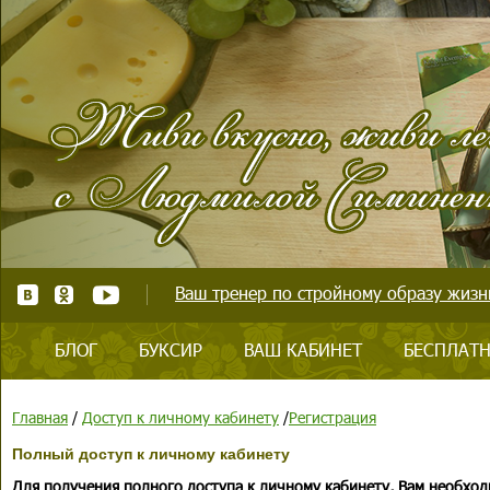
Ваш тренер по стройному образу жизни
БЛОГ
БУКСИР
ВАШ КАБИНЕТ
БЕСПЛАТН
Главная
/
Доступ к личному кабинету
/
Регистрация
Полный доступ к личному кабинету
Для получения полного доступа к личному кабинету, Вам необход