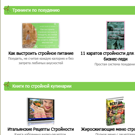
Тренинги по похудению
Как выстроить стройное питание
11 каратов стройности для
бизнес-леди
Похудеть, не считая каждую калорию и без
запрета любимых вкусностей
Простая система похудени
Книги по стройной кулинарии
Итальянские Рецепты Стройности
Жиросжигающие меню стр
Книга избранных видео-рецептов,
Полное меню с рецептам