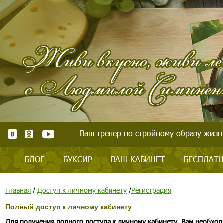
Ваш тренер по стройному образу жизни
БЛОГ
БУКСИР
ВАШ КАБИНЕТ
БЕСПЛАТН
Главная
/
Доступ к личному кабинету
/
Регистрация
Полный доступ к личному кабинету
Для получения полного доступа к личному кабинету, Вам необход