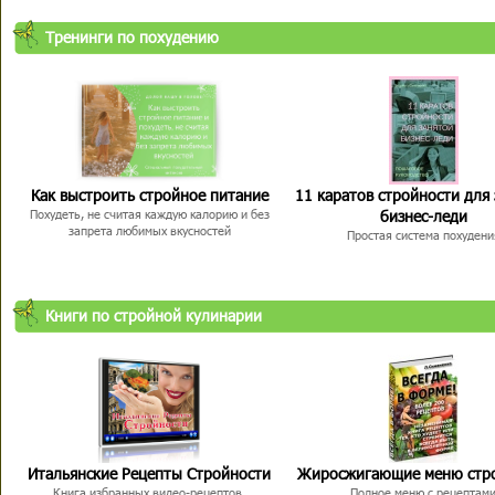
Тренинги по похудению
Как выстроить стройное питание
11 каратов стройности для
бизнес-леди
Похудеть, не считая каждую калорию и без
запрета любимых вкусностей
Простая система похудени
Книги по стройной кулинарии
Итальянские Рецепты Стройности
Жиросжигающие меню стр
Книга избранных видео-рецептов,
Полное меню с рецептам