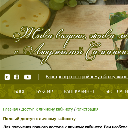
Ваш тренер по стройному образу жизни
БЛОГ
БУКСИР
ВАШ КАБИНЕТ
БЕСПЛАТН
Главная
/
Доступ к личному кабинету
/
Регистрация
Полный доступ к личному кабинету
Для получения полного доступа к личному кабинету, Вам необход