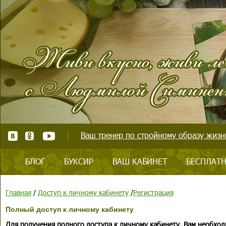
Ваш тренер по стройному образу жизни
БЛОГ
БУКСИР
ВАШ КАБИНЕТ
БЕСПЛАТН
Главная
/
Доступ к личному кабинету
/
Регистрация
Полный доступ к личному кабинету
Для получения полного доступа к личному кабинету, Вам необход