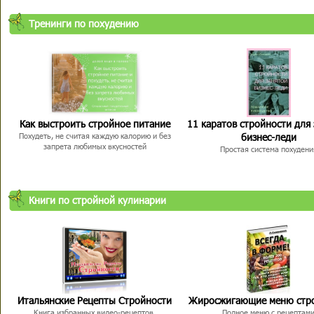
Тренинги по похудению
Как выстроить стройное питание
11 каратов стройности для
бизнес-леди
Похудеть, не считая каждую калорию и без
запрета любимых вкусностей
Простая система похудени
Книги по стройной кулинарии
Итальянские Рецепты Стройности
Жиросжигающие меню стр
Книга избранных видео-рецептов,
Полное меню с рецептам