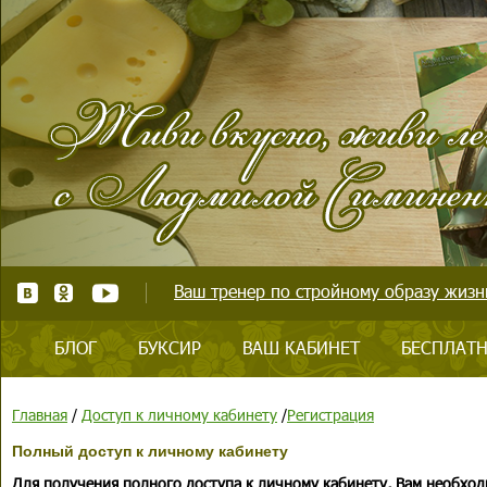
Ваш тренер по стройному образу жизни
БЛОГ
БУКСИР
ВАШ КАБИНЕТ
БЕСПЛАТН
Главная
/
Доступ к личному кабинету
/
Регистрация
Полный доступ к личному кабинету
Для получения полного доступа к личному кабинету, Вам необход