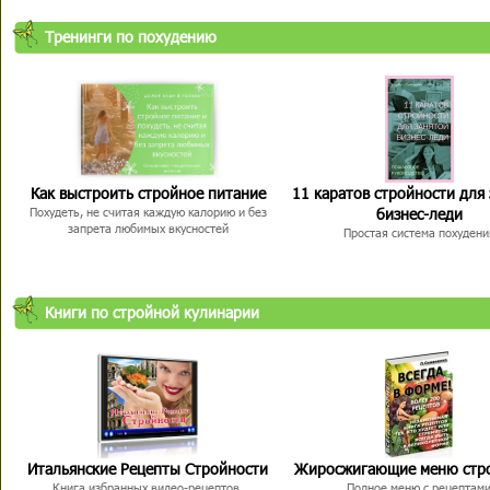
Тренинги по похудению
Как выстроить стройное питание
11 каратов стройности для
бизнес-леди
Похудеть, не считая каждую калорию и без
запрета любимых вкусностей
Простая система похудени
Книги по стройной кулинарии
Итальянские Рецепты Стройности
Жиросжигающие меню стр
Книга избранных видео-рецептов,
Полное меню с рецептам