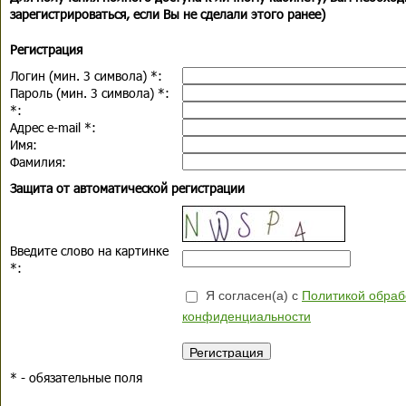
зарегистрироваться, если Вы не сделали этого ранее)
Регистрация
Логин (мин. 3 символа)
*
:
Пароль (мин. 3 символа)
*
:
*
:
Адрес e-mail
*
:
Имя:
Фамилия:
Защита от автоматической регистрации
Введите слово на картинке
*
:
Я согласен(а) с
Политикой обраб
конфиденциальности
*
- обязательные поля