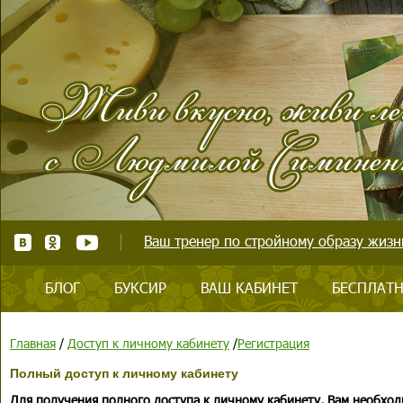
Ваш тренер по стройному образу жизни
БЛОГ
БУКСИР
ВАШ КАБИНЕТ
БЕСПЛАТН
Главная
/
Доступ к личному кабинету
/
Регистрация
Полный доступ к личному кабинету
Для получения полного доступа к личному кабинету, Вам необход