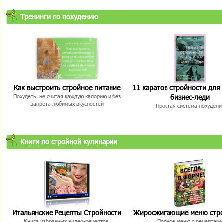
Тренинги по похудению
Как выстроить стройное питание
11 каратов стройности для
бизнес-леди
Похудеть, не считая каждую калорию и без
запрета любимых вкусностей
Простая система похудени
Книги по стройной кулинарии
Итальянские Рецепты Стройности
Жиросжигающие меню стр
Книга избранных видео-рецептов,
Полное меню с рецептам