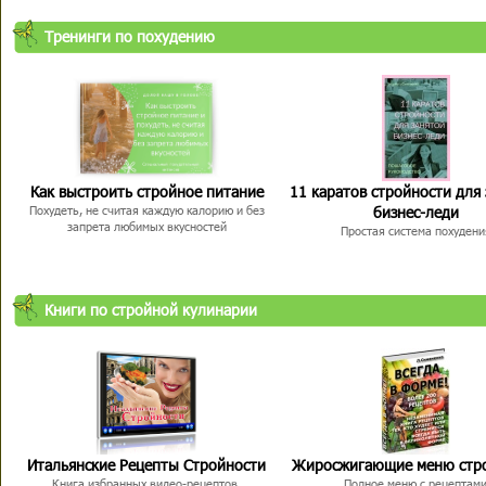
Тренинги по похудению
Как выстроить стройное питание
11 каратов стройности для
бизнес-леди
Похудеть, не считая каждую калорию и без
запрета любимых вкусностей
Простая система похудени
Книги по стройной кулинарии
Итальянские Рецепты Стройности
Жиросжигающие меню стр
Книга избранных видео-рецептов,
Полное меню с рецептам