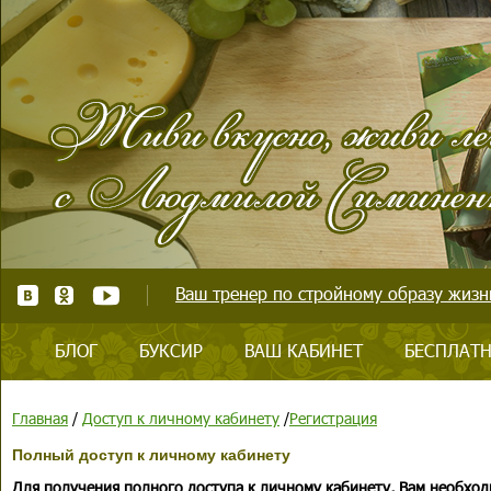
Ваш тренер по стройному образу жизни
БЛОГ
БУКСИР
ВАШ КАБИНЕТ
БЕСПЛАТН
Главная
/
Доступ к личному кабинету
/
Регистрация
Полный доступ к личному кабинету
Для получения полного доступа к личному кабинету, Вам необход